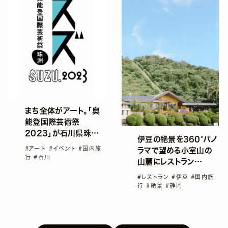
まち全体がアート。「奥
能登国際芸術祭
2023」が石川県珠洲
伊豆の絶景を360°パノ
市にて開催
#アート
#イベント
#国内旅
ラマで望める小室山の
行
#石川
山麓にレストラン
「Kitchen●218」がオ
#レストラン
#伊豆
#国内旅
ープン
行
#絶景
#静岡