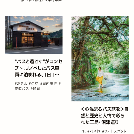
“バスと過ごす”がコンセ
プト。リノベしたバス車
両に泊まれる、1日1組
限定の宿泊施設「ばすて
#ホテル
#伊豆
#国内旅行
#
い」が西伊豆にオープン
東海バス
#静岡
＜心温まるバス旅を＞自
然と歴史と人情で彩ら
れた三島・沼津巡り
PR
#バス旅
#フォトスポット