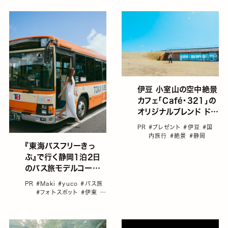
国内旅行
伊豆 小室山の空中絶景
カフェ「Café・321」の
オリジナルブレンド ドリ
ップパックコーヒー5袋
PR
#プレゼント
#伊豆
#国
セットを抽選で40名に
内旅行
#絶景
#静岡
プレゼント
『東海バスフリーきっ
ぷ』で行く静岡1泊2日
のバス旅モデルコース6
選
PR
#Maki
#yuco
#バス旅
#フォトスポット
#伊東
#
伊豆