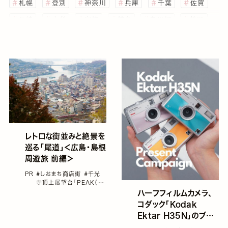
札幌
登別
神奈川
兵庫
千葉
佐賀
長崎
山梨
宮崎
岐阜
白川郷
静岡
伊豆
埼玉
三重
鹿児島
島根
岡山
広島
福岡
福井
高知
和歌山
長野
石川
福島
茨城
熊本
愛知
秋田
山形
滋賀
奈良
栃木
富山
青森
新潟
大分
愛媛
鳥取
徳島
山口
香川
宮城
岩手
群馬
レトロな街並みと絶景を
巡る「尾道」＜広島・島根
周遊旅 前編＞
PR
#しおまち商店街
#千光
寺頂上展望台「PEAK（ピ
ーク）」
#国内旅行
#尾道
ハーフフィルムカメラ、
#島根
#広島
コダック「Kodak
Ektar H35N」のブル
ー、ピンク、オレンジをそ