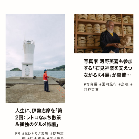
#国内旅行
写真家 河野英喜も参加
する「石見神楽を支えつ
ながるK4展」が開催。
島根の郷土芸能「石見
#写真展
#国内旅行
#島根
#
神楽」に思いをはせる
河野英喜
人生に、伊勢志摩を「第
2回：レトロなまち散策
＆孤独のグルメ旅編」
PR
#おひとりさま旅
#伊勢志
摩
#国内旅行
#澤村洋兵