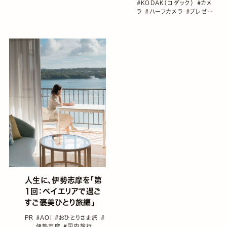
#KODAK（コダック）
#カメ
れぞれ1台づつ、合計3
ラ
#ハーフカメラ
#プレゼン
名に プレゼント！
ト
#伊豆
#国内旅行
人生に、伊勢志摩を「第
1回：ベイエリアで過ご
すご褒美ひとり旅編」
PR
#AOI
#おひとりさま旅
#
伊勢志摩
#国内旅行