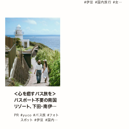
#伊豆
#国内旅行
#女子
旅におすすめの国内旅行
#東海バス
＜心を癒すバス旅を＞
パスポート不要の南国
リゾート、下田・南伊豆
巡り
PR
#yuco
#バス旅
#フォト
スポット
#伊豆
#国内旅
行
#女子旅におすすめの