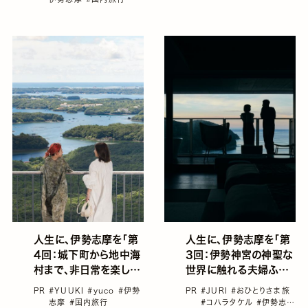
人生に、伊勢志摩を「第
人生に、伊勢志摩を「第
4回：城下町から地中海
3回：伊勢神宮の神聖な
村まで、非日常を楽しむ
世界に触れる夫婦ふた
友達旅編」
り旅編」
PR
#YUUKI
#yuco
#伊勢
PR
#JURI
#おひとりさま旅
志摩
#国内旅行
#コハラタケル
#伊勢志摩