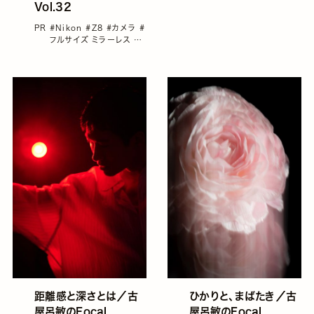
Vol.32
PR
#Nikon
#Z8
#カメラ
#
フルサイズ ミラーレス
#
古屋呂敏
距離感と深さとは／古
ひかりと、まばたき／古
屋呂敏のFocal
屋呂敏のFocal