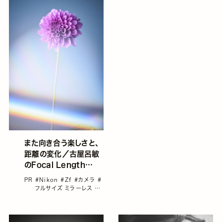
また向き合う楽しさと、
距離の変化／古屋呂敏
のFocal Length
Vol.25
PR
#Nikon
#Zf
#カメラ
#
フルサイズ ミラーレス
#
古屋呂敏