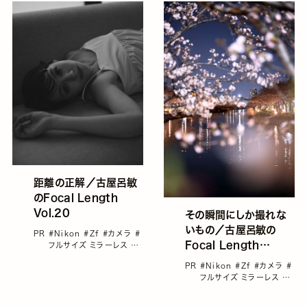
距離の正解／古屋呂敏
のFocal Length
Vol.20
その瞬間にしか撮れな
いもの／古屋呂敏の
PR
#Nikon
#Zf
#カメラ
#
Focal Length
フルサイズ ミラーレス
#
古屋呂敏
Vol.19
PR
#Nikon
#Zf
#カメラ
#
フルサイズ ミラーレス
#
古屋呂敏