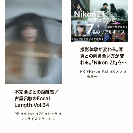
撮影体験が変わる。写
真との向き合い方が変
わる。「Nikon Zf」を使
ってみた7名のリアルボ
PR
#Nikon
#Zf
#カメラ
#
イス
藤澤一
不完全さとの距離感／
古屋呂敏のFocal
Length Vol.34
PR
#Nikon
#Z8
#カメラ
#
フルサイズ ミラーレス
#
古屋呂敏