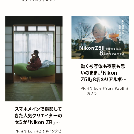
レス
#古屋呂敏
動く被写体も夜景も思
いのまま。「Nikon
Z5II」8名のリアルボイ
ス
PR
#Nikon
#Yuri
#Z5II
#
カメラ
スマホメインで撮影して
きた人気クリエイターの
セミが「Nikon ZR」に
決めた理由
PR
#Nikon
#ZR
#インタビ