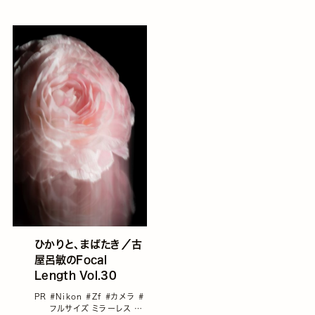
ひかりと、まばたき／古
屋呂敏のFocal
Length Vol.30
PR
#Nikon
#Zf
#カメラ
#
フルサイズ ミラーレス
#