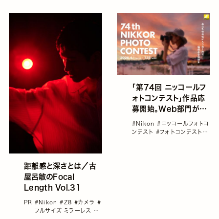
「第74回 ニッコールフ
ォトコンテスト」作品応
募開始。Web部門が
「自由」「ネイチャー」「ア
#Nikon
#ニッコールフォトコ
ンダー35」の3カテゴリ
ンテスト
#フォトコンテスト
#
へと拡充
三好和義
#上田晃司
#佐藤倫
子
距離感と深さとは／古
屋呂敏のFocal
Length Vol.31
PR
#Nikon
#Z8
#カメラ
#
フルサイズ ミラーレス
#
古屋呂敏