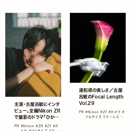
古屋呂敏
違和感の美しさ／古屋
呂敏のFocal Length
Vol.29
主演・古屋呂敏にインタ
ビュー。全編Nikon ZR
PR
#Nikon
#Zf
#カメラ
#
で撮影のドラマ「ひかり
フルサイズ ミラーレス
#
古屋呂敏
と、まばたき。」に込めた
PR
#Nikon
#ZR
#Zf
#カ
想いとは
メラ
#フルサイズ ミラー