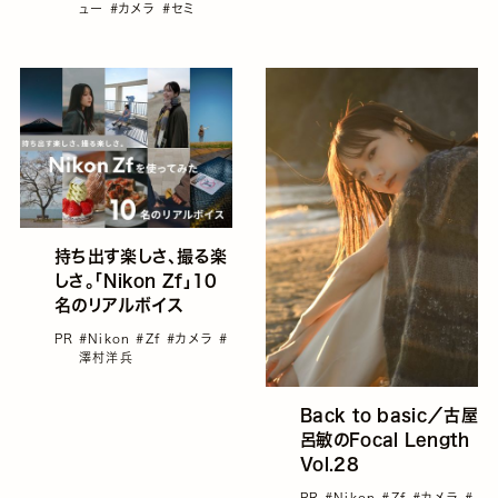
ュー
#カメラ
#セミ
持ち出す楽しさ、撮る楽
しさ。「Nikon Zf」10
名のリアルボイス
PR
#Nikon
#Zf
#カメラ
#
澤村洋兵
Back to basic／古屋
呂敏のFocal Length
Vol.28
PR
#Nikon
#Zf
#カメラ
#