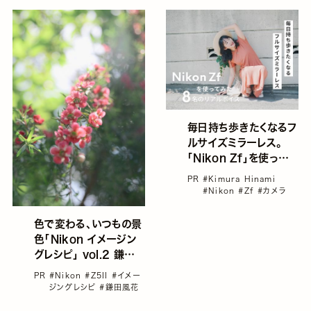
毎日持ち歩きたくなるフ
ルサイズミラーレス。
「Nikon Zf」を使ってみ
た8名のリアルボイス
PR
#Kimura Hinami
#Nikon
#Zf
#カメラ
色で変わる、いつもの景
色「Nikon イメージン
グレシピ」 vol.2 鎌田
風花
PR
#Nikon
#Z5II
#イメー
ジングレシピ
#鎌田風花