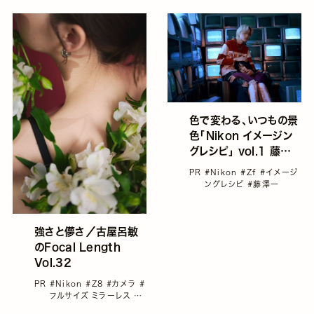
色で変わる、いつもの景
色「Nikon イメージン
グレシピ」 vol.1 藤澤
一
PR
#Nikon
#Zf
#イメージ
ングレシピ
#藤澤一
強さと儚さ／古屋呂敏
のFocal Length
Vol.32
PR
#Nikon
#Z8
#カメラ
#
フルサイズ ミラーレス
#
古屋呂敏