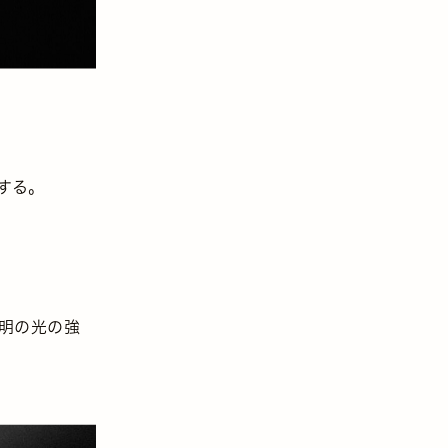
する。
照明の光の強