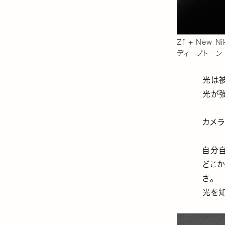
Zf + New N
ディープトーン
光は
光が
カメ
自分
どこ
さ。
光を