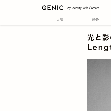
光と影
Leng