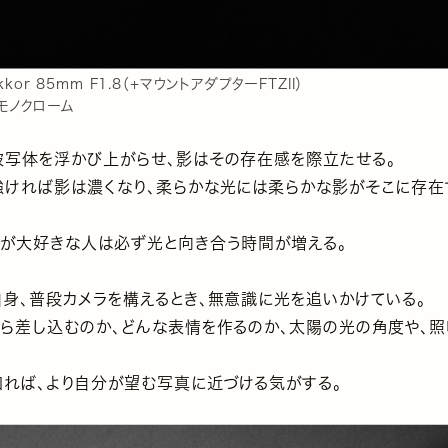
ikkor 85mm F1.8（+マウントアダプターFTZII）
モノクローム
被写体を浮かび上がらせ、影はその存在感を際立たせる。
強ければ影は濃くなり、柔らかな光には柔らかな影がそこに存在
ラが大好きな人は必ず光と向き合う時間が増える。
自身、普段カメラを構えるとき、無意識に光を追いかけている。
から差し込むのか、どんな表情を作るのか、太陽の光の角度や、
知れば、より自分が望む写真に近づける気がする。