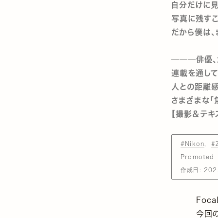
自分だけに
写真に残すこ
だから僕は
───俳優、カ
連載を通して、
人との距離感
さまざまな
【撮影＆テキス
#Nikon
#
Promoted
作成日:
202
Foca
今回の