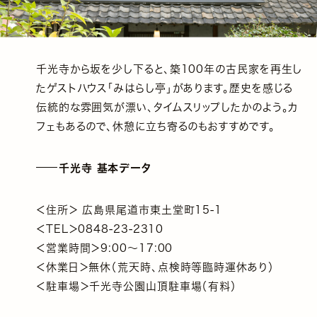
千光寺から坂を少し下ると、築100年の古民家を再生し
たゲストハウス「みはらし亭」があります。歴史を感じる
伝統的な雰囲気が漂い、タイムスリップしたかのよう。カ
フェもあるので、休憩に立ち寄るのもおすすめです。
千光寺 基本データ
＜住所＞ 広島県尾道市東土堂町15-1
＜TEL＞0848-23-2310
＜営業時間＞9:00〜17:00
＜休業日＞無休（荒天時、点検時等臨時運休あり）
＜駐車場＞千光寺公園山頂駐車場（有料）