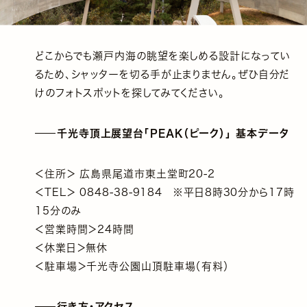
どこからでも瀬戸内海の眺望を楽しめる設計になってい
るため、シャッターを切る手が止まりません。ぜひ自分だ
けのフォトスポットを探してみてください。
千光寺頂上展望台「PEAK（ピーク）」 基本データ
＜住所＞ 広島県尾道市東土堂町20-2
＜TEL＞ 0848-38-9184 ※平日8時30分から17時
15分のみ
＜営業時間＞24時間
＜休業日＞無休
＜駐車場＞千光寺公園山頂駐車場（有料）
行き方・アクセス