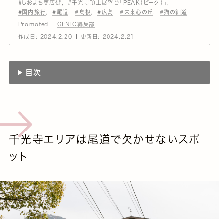
#しおまち商店街
#千光寺頂上展望台「PEAK（ピーク）」
#国内旅行
#尾道
#島根
#広島
#未来心の丘
#猫の細道
Promoted
GENIC編集部
作成日:
2024.2.20
更新日:
2024.2.21
目次
千光寺エリアは尾道で欠かせないスポ
ット