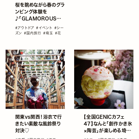
桜を眺めながら春のグラ
ンピング体験を
♪「GLAMOROUS
HYDE PARK」in埼玉
#アウトドア
#イベント
#シー
ズン
#国内旅行
#埼玉
#花
関東vs関西！浴衣で行
【全国GENICカフェ
きたい素敵な風鈴祭り
47】なんと「創作かき氷
対決♡
×陶芸」が楽しめる埼玉
県のグランプリ店★