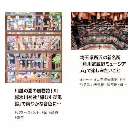
国内旅行
#国内旅行おすすめ
埼玉県所沢の新名所
「角川武蔵野ミュージア
ム」で楽しみたいこと
#アート
#世界の美術館
#今
行きたい美術館・博物館・図書
館
#国内旅行
#国内旅行おす
川越の夏の風物詩！川
すめ
#埼玉
越氷川神社「縁むすび風
鈴」で爽やかな音色に癒
される
#パワースポット
#国内旅行
#埼玉