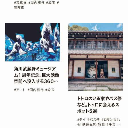
真展「こねこ」「岩合光昭
#写真展
#国内旅行
#埼玉
#
の世界ネコ歩き 2」開催
猫写真
角川武蔵野ミュージア
ム１周年記念。巨大映像
空間へ没入する360度
体験型コンテンツ「浮世
#アート
#国内旅行
#埼玉
絵劇場 from Paris」
トトロのいる家やバス停
など。トトロに会えるス
ポット５選
#タイ
#バス停
#ロマン溢れ
る「鉄道＆駅」特集
#千葉
#