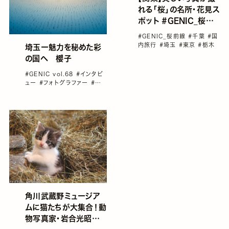
れる「桜」の名所・花見ス
ポット #GENIC_桜前
線＜2024年＞
#GENIC_桜前線
#千葉
#国
内旅行
#埼玉
#東京
#栃木
埼玉ー魅力を秘めた彩
の国へ 櫻子
#GENIC vol.68
#インタビ
ュー
#フォトグラファー
#写
真におさめたい日本の光景
#
写真家が撮る風景
#写真家と
旅
角川武蔵野ミュージア
ムに猫たちが大集合！動
物写真家・岩合光昭写