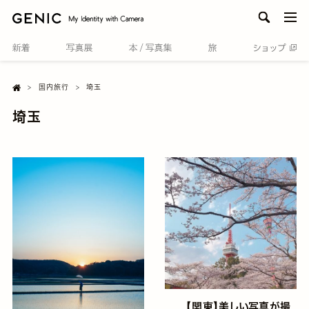
men
H

国内旅行
埼玉
o
m
埼玉
e
【関東】美しい写真が撮