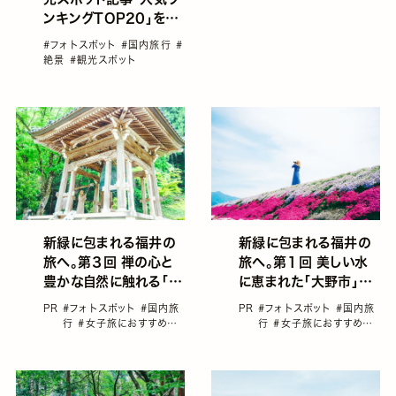
ンキングTOP20」を発
表＜20位～11位＞
#フォトスポット
#国内旅行
#
絶景
#観光スポット
新緑に包まれる福井の
新緑に包まれる福井の
旅へ。第３回 禅の心と
旅へ。第１回 美しい水
豊かな自然に触れる「永
に恵まれた「大野市」で
平寺町」
パワーチャージ
PR
#フォトスポット
#国内旅
PR
#フォトスポット
#国内旅
行
#女子旅におすすめの
行
#女子旅におすすめの
国内旅行
#片渕ゆり（ぽん
国内旅行
#片渕ゆり（ぽん
ず）
#福井
#藤井音凛（オ
ず）
#福井
#藤井音凛（オ
リン）
リン）