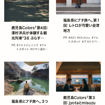
福島県にプチ旅へ。第１
回：レトロが可愛い会津
鹿児島Colors「第4回：
地方
澤村洋兵が体験する観
光列車“36 ぷらす
PR
#AOI
#Chihiro
#フォ
トスポット
#プロトラベラ
3”とアートな霧島」
PR
#フォトジェニック
#フォ
ー
#国内旅行
#女子旅に
トスポット
#ロマン溢れる
おすすめの国内旅行
「鉄道＆駅」特集
#国内旅
行
#日本の鉄道
#澤村洋
兵
鹿児島Colors「第３
福島県にプチ旅へ。３つ
回：jyotaとmisuzu