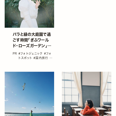
バラと緑の大庭園で過
ごす時間「ぎふワール
ド・ローズガーデン」７
つの魅力
PR
#フォトジェニック
#フォ
トスポット
#国内旅行
#
岐阜
#酒井貴弘