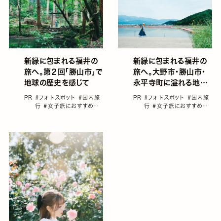
新緑に包まれる福井の
新緑に包まれる福井の
旅へ。第２回「勝山市」で
旅へ。大野市・勝山市・
地球の歴史を感じて
永平寺町に溢れる地球
の恵でリフレッシュ
PR
#フォトスポット
#国内旅
PR
#フォトスポット
#国内旅
行
#女子旅におすすめの
行
#女子旅におすすめの
国内旅行
#片渕ゆり（ぽん
国内旅行
#片渕ゆり（ぽん
ず）
#福井
#藤井音凛（オ
ず）
#福井
#藤井音凛（オ
リン）
リン）