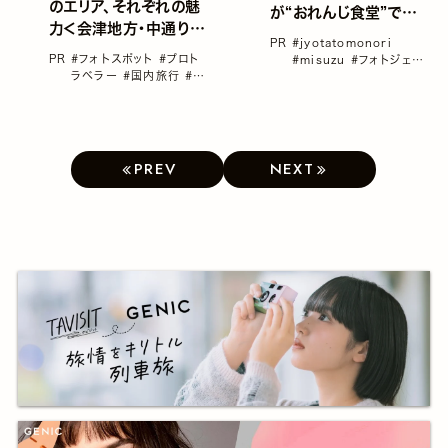
のエリア、それぞれの魅
が“おれんじ食堂”で行く
力＜会津地方・中通り・
北薩カップル旅」
PR
#jyotatomonori
浜通り＞
PR
#フォトスポット
#プロト
#misuzu
#フォトジェニ
ラベラー
#国内旅行
#女
ック
#フォトスポット
#ロ
子旅におすすめの国内旅
マン溢れる「鉄道＆駅」特
行
#福島
集
#国内旅行