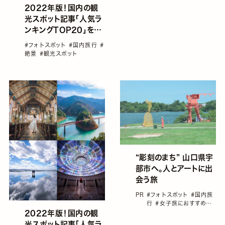
2022年版！国内の観
光スポット記事「人気ラ
ンキングTOP20」を発
表＜10位～1位＞
#フォトスポット
#国内旅行
#
絶景
#観光スポット
“彫刻のまち” 山口県宇
部市へ。人とアートに出
会う旅
PR
#フォトスポット
#国内旅
行
#女子旅におすすめの
国内旅行
#宇部市
#山口
2022年版！国内の観
光スポット記事「人気ラ