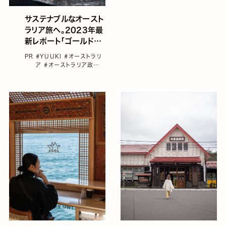
サステナブルなオースト
ラリア旅へ。2023年最
新レポート「ゴールドコ
ースト＆バイロンベイ」
PR
#YUUKI
#オーストラリ
編
ア
#オーストラリア政府
観光局
#ゴールドコース
ト
#サスティナブル
#バイ
ロンベイ