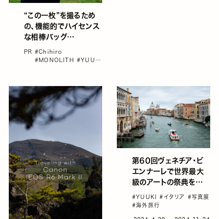
“この一枚”を撮るため
の、機能的でハイセンス
な相棒バッグ
「MONOLITH」
PR
#Chihiro
#MONOLITH
#YUUKI
#カメラバッグ
#バッグ
#
ファッション
第60回ヴェネチア・ビ
エンナーレで世界最大
級のアートの祭典を満
喫する
#YUUKI
#イタリア
#写真展
#海外旅行