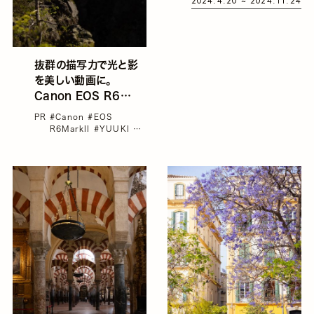
2024.4.20 ~ 2024.11.24
抜群の描写力で光と影
を美しい動画に。
Canon EOS R6
Mark IIで撮る旅の思
PR
#Canon
#EOS
い出
R6MarkII
#YUUKI
#
カメラ
#キヤノン
#フォト
グラファー