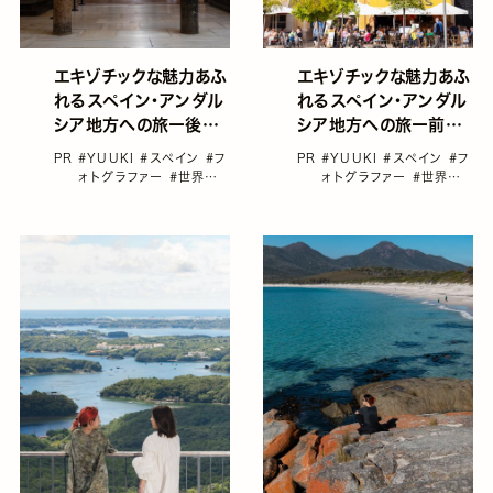
エキゾチックな魅力あふ
エキゾチックな魅力あふ
れるスペイン・アンダル
れるスペイン・アンダル
シア地方への旅ー後編
シア地方への旅ー前編
「コルドバ＆セビージャ
「マラガ＆ミハス編」
PR
#YUUKI
#スペイン
#フ
PR
#YUUKI
#スペイン
#フ
編」
ォトグラファー
#世界遺
ォトグラファー
#世界遺
産
#海外旅行
産
#海外旅行