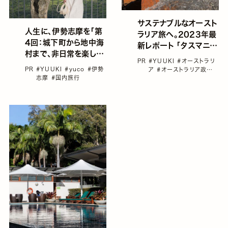
サステナブルなオースト
人生に、伊勢志摩を「第
ラリア旅へ。2023年最
4回：城下町から地中海
新レポート 「タスマニ
村まで、非日常を楽しむ
ア」編
PR
#YUUKI
#オーストラリ
友達旅編」
PR
#YUUKI
#yuco
#伊勢
ア
#オーストラリア政府
志摩
#国内旅行
観光局
#サスティナブル
#タスマニア
#ビーチ