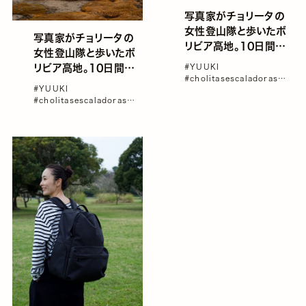
写真家がチョリータの
女性登山隊と歩いたボ
写真家がチョリータの
リビア高地。10日間のト
女性登山隊と歩いたボ
レッキングと氷壁へ向か
リビア高地。10日間のト
#YUUKI
う旅 ー Las Cholitas
#cholitasescaladoras
レッキングと氷壁へ向か
#YUUKI
Escaladoras Maya
#threadcaravan
#ボリビア
う旅 ー Las Cholitas
#cholitasescaladoras
#海外旅行
Bolivia （後編）
Escaladoras Maya
#threadcaravan
#ボリビア
#海外旅行
Bolivia （前編）