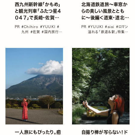
西九州新幹線「かもめ」
北海道鉄道旅～車窓か
と観光列車「ふたつ星４
らの美しい風景ととも
０４７」で長崎・佐賀を
に〜後編＜道東・道北エ
楽しむ1泊2日鉄道旅
リア＞
PR
#Chihiro
#YUUKI
#
PR
#YUUKI
#aiai
#ロマン
九州
#佐賀
#国内旅行
#
溢れる「鉄道＆駅」特集
#
女子旅におすすめの国内
北海道
#国内旅行
#女子
旅行
旅におすすめの国内旅行
一人旅にもぴったり。癒
自撮り棒が写らない！ド