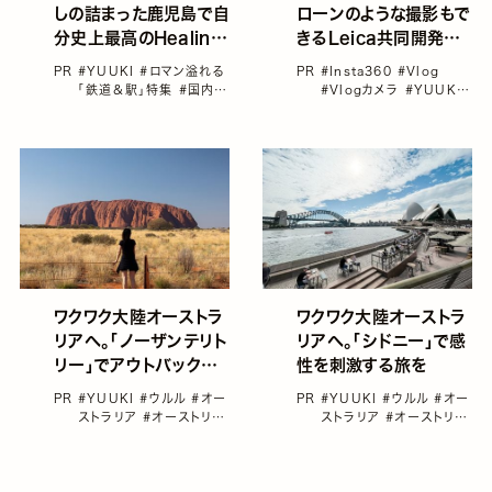
しの詰まった鹿児島で自
ローンのような撮影もで
分史上最高のHealing
きるLeica共同開発の
Tripを
「Insta360 ONE RS
PR
#YUUKI
#ロマン溢れる
PR
#Insta360
#Vlog
1インチ 360度版」をレ
「鉄道＆駅」特集
#国内旅
#Vlogカメラ
#YUUKI
行
#女子旅におすすめの
ビュー
#アクションカメラ
#イン
国内旅行
#日本の鉄道
#
スタリール＆Vlog＆動画
鉄道旅
カメラ
ワクワク大陸オーストラ
ワクワク大陸オーストラ
リアへ。「ノーザンテリト
リアへ。「シドニー」で感
リー」でアウトバックア
性を刺激する旅を
ドベンチャーな旅を
PR
#YUUKI
#ウルル
#オー
PR
#YUUKI
#ウルル
#オー
ストラリア
#オーストリア
ストラリア
#オーストリア
#サウスウェールズ
#シド
#シドニー
#ニュー・サウ
ニー
ス・ウェールズ