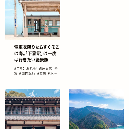
電車を降りたらすぐそこ
は海。「下灘駅」は一度
は行きたい絶景駅
#ロマン溢れる「鉄道＆駅」特
集
#国内旅行
#愛媛
#水を
美しく撮れる国内スポット
#絶
景
#鉄道旅