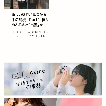
新しい魅力が見つかる
冬の島根 ：Part1 神々
のふるさと「出雲」を観
光しながらフォトウォー
PR
#Chihiro
#ERIKO
#フ
ク
ォトジェニック
#フォトス
ポット
#プロトラベラー
#
ロマン溢れる「鉄道＆駅」
特集