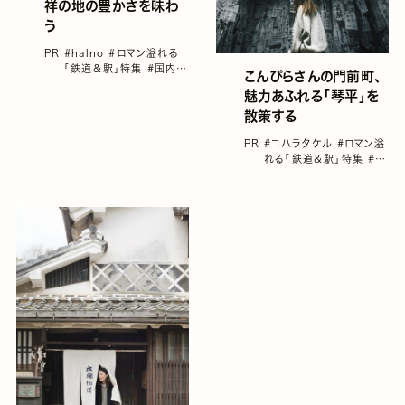
祥の地の豊かさを味わ
う
PR
#halno
#ロマン溢れる
「鉄道＆駅」特集
#国内旅
こんぴらさんの門前町、
行
#瀬戸大橋を渡ろう
#
魅力あふれる「琴平」を
鉄道旅
#香川
散策する
PR
#コハラタケル
#ロマン溢
れる「鉄道＆駅」特集
#国
内旅行
#瀬戸大橋を渡ろ
う
#鉄道旅
#香川