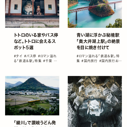
青い湖に浮かぶ秘境駅
トトロのいる家やバス停
「奥大井湖上駅」の絶景
など。トトロに会えるス
を目に焼き付けて
ポット５選
#ロマン溢れる「鉄道＆駅」特
#タイ
#バス停
#ロマン溢れ
集
#国内旅行
#国内旅行おす
る「鉄道＆駅」特集
#千葉
#
すめ
#水を美しく撮れる国内
国内旅行
#国内旅行おすすめ
スポット
#鉄道旅
#静岡
「綾川」で讃岐うどん発