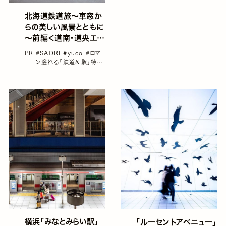
北海道鉄道旅～車窓か
らの美しい風景とともに
～前編＜道南・道央エリ
ア＞
PR
#SAORI
#yuco
#ロマ
ン溢れる「鉄道＆駅」特集
#北海道
#国内旅行
#女
子旅におすすめの国内旅
行
横浜「みなとみらい駅」
「ルーセントアベニュー」