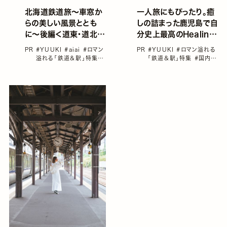
北海道鉄道旅～車窓か
一人旅にもぴったり。癒
らの美しい風景ととも
しの詰まった鹿児島で自
に〜後編＜道東・道北エ
分史上最高のHealing
リア＞
Tripを
PR
#YUUKI
#aiai
#ロマン
PR
#YUUKI
#ロマン溢れる
溢れる「鉄道＆駅」特集
#
「鉄道＆駅」特集
#国内旅
北海道
#国内旅行
#女子
行
#女子旅におすすめの
旅におすすめの国内旅行
国内旅行
#日本の鉄道
#
鉄道旅