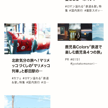
#ロマン溢れる「鉄道＆駅」特
集
#国内旅行
#撮影スポット
#撮影スポット秋
#新緑がま
ぶしいおでかけスポット
#日本
の紅葉スポット
鹿児島Colors「鉄道で
楽しむ鹿児島４つの旅」
PR
#6151
北欧気分の旅へ！マリメ
#jyotatomonori
ッコづくしの「マリメッコ
#misuzu
#コハラタケル
列車」と都田駅の
#フォトジェニック
#フォ
「MIYAKODA駅cafe」
トスポット
#カフェ
#ロマン溢れる「鉄道
＆駅」特集
#国内旅行
#日本
の鉄道
#至極のカフェタイム
#鉄道旅