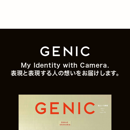
My Identity with Camera.
表現と表現する人の想いをお届けします。