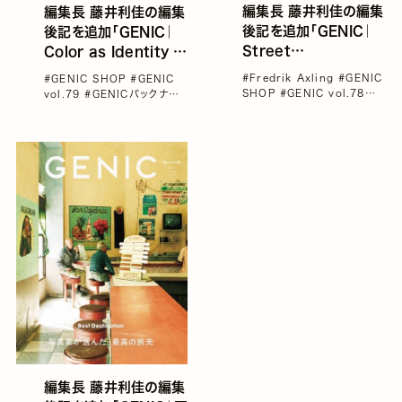
編集長 藤井利佳の編集
編集長 藤井利佳の編集
後記を追加「GENIC｜
後記を追加「GENIC｜
Street
Color as Identity 私
Photography 名もな
の色の話 vol.79
#Fredrik Axling
#GENIC
#GENIC SHOP
#GENIC
き瞬間 vol.78 2026
2026年7月号」特集詳
SHOP
#GENIC vol.78
vol.79
#GENICバックナン
年4月号」特集詳細
#GENICバックナンバー
#発
細
バー
#発売情報
#藤井利佳
売情報
#藤井利佳
#雑誌GENIC
編集長 藤井利佳の編集