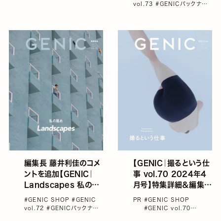
ある」 vol.73 2025年
vol.73
#GENICバックナン
1月号】特集詳細
バー
#カメラ
#撮り方
#横浪
修
編集長 藤井利佳のコメ
【GENIC｜撮るという仕
ントを追加【GENIC｜
事 vol.70 2024年4
Landscapes 私の眺
月号】特集詳細＆編集長
め vol.72 2024年10
コメント
#GENIC SHOP
#GENIC
PR
#GENIC SHOP
月号】特集詳細
vol.72
#GENICバックナン
#GENIC vol.70
バー
#YOSIGO
#中川正子
#GENICバックナンバー