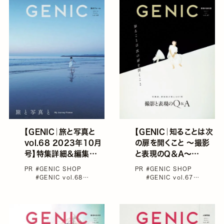
【GENIC｜旅と写真と
【GENIC｜知ることは次
vol.68 2023年10月
の扉を開くこと ～撮影
号】特集詳細＆編集長コ
と表現のQ＆A～
メント
vol.67 2023年7月
PR
#GENIC SHOP
PR
#GENIC SHOP
号】特集詳細＆編集長コ
#GENIC vol.68
#GENIC vol.67
#GENICバックナンバー
メント
#GENICバックナンバー
#カメラ
#岩倉しおり
#撮
#カメラ
#小見山峻
#撮
り方
り方