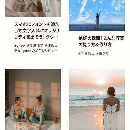
スマホにフォントを追加
して文字入れにオリジナ
リティを出そう！ダウン
絶好の瞬間！こんな写真
ロードサイトと保存方法
の撮り方&作り方
#yuco
#写真加工
#連載コ
をご紹介！／yucoの加
ラム「yucoの加工レシピ」
#写真加工
#撮り方
工レシピ Vol.24
vol1～100総集編！