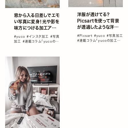
洋服が透けてる？
窓から入る日差しでエモ
Picsartを使って背景
い写真に変身！光や影を
が透過したような洋服チ
味方につける加工アプ
ェンジ加工を試してみよ
リをご紹介！／yucoの
#Picsart
#yuco
#写真加工
#yuco
#インスタ加工
#写真
う！／yucoの加工レシ
加工レシピ Vol.23
#連載コラム「yucoの加工レ
加工
#連載コラム「yucoの加
ピ Vol.22
シピ」vol1～100総集編！
工レシピ」vol1～100総集
編！