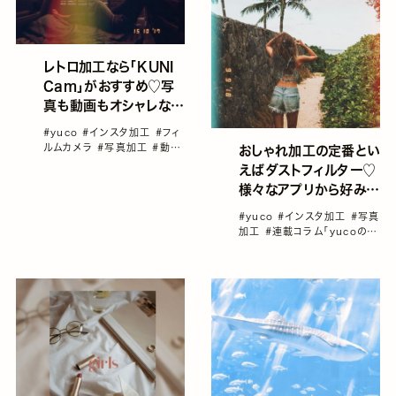
レトロ加工なら「KUNI
Cam」がおすすめ♡写
真も動画もオシャレなフ
ィルム調に変身！／
#yuco
#インスタ加工
#フィ
yucoの加工レシピ
ルムカメラ
#写真加工
#動画
おしゃれ加工の定番とい
Vol.26
#連載コラム「yucoの加工レ
えばダストフィルター♡
シピ」vol1～100総集編！
様々なアプリから好みの
ものを見つけよう！／
#yuco
#インスタ加工
#写真
yucoの加工レシピ
加工
#連載コラム「yucoの加
Vol.25
工レシピ」vol1～100総集
編！