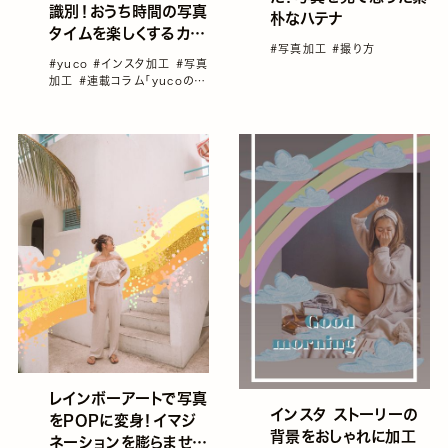
識別！おうち時間の写真
朴なハテナ
タイムを楽しくするカメ
#写真加工
#撮り方
ラアプリ♡／yucoの加
#yuco
#インスタ加工
#写真
工レシピ Vol.20
加工
#連載コラム「yucoの加
工レシピ」vol1～100総集
編！
レインボーアートで写真
インスタ ストーリーの
をPOPに変身！イマジ
背景をおしゃれに加工
ネーションを膨らませて