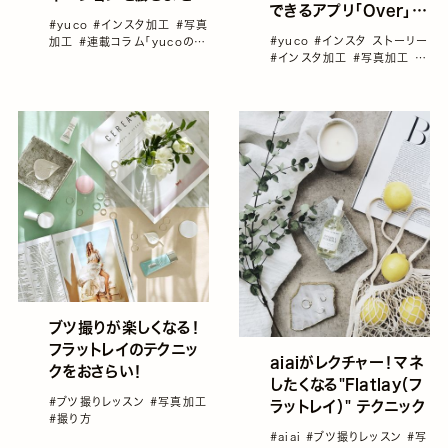
できるアプリ「Over」／
手描き加工を楽しもう！
#yuco
#インスタ加工
#写真
yucoの加工レシピ
／yucoの加工レシピ
#yuco
#インスタ ストーリー
加工
#連載コラム「yucoの加
Vol.18
#インスタ加工
#写真加工
#
Vol.19
工レシピ」vol1～100総集
連載コラム「yucoの加工レシ
編！
ピ」vol1～100総集編！
ブツ撮りが楽しくなる！
フラットレイのテクニッ
aiaiがレクチャー！マネ
クをおさらい！
したくなる"Flatlay（フ
#ブツ撮りレッスン
#写真加工
ラットレイ）" テクニック
#撮り方
#aiai
#ブツ撮りレッスン
#写