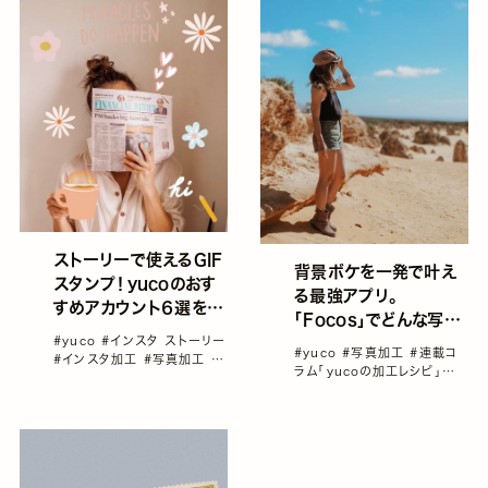
ストーリーで使えるGIF
背景ボケを一発で叶え
スタンプ！yucoのおす
る最強アプリ。
すめアカウント６選をご
「Focos」でどんな写真
紹介。／yucoの加工レ
#yuco
#インスタ ストーリー
もボケ味のあるプロが
#yuco
#写真加工
#連載コ
シピ Vol.30
#インスタ加工
#写真加工
#
撮った様な写真に変
ラム「yucoの加工レシピ」
連載コラム「yucoの加工レシ
身！！／yucoの加工レ
vol1～100総集編！
ピ」vol1～100総集編！
シピ Vol.29