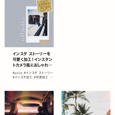
インスタ ストーリーを
可愛く加工！インスタン
トカメラ風におしゃれに
コラージュしてみよう♡
#yuco
#インスタ ストーリー
／yucoの加工レシピ
#インスタ加工
#写真加工
#
Vol.27
連載コラム「yucoの加工レシ
ピ」vol1～100総集編！