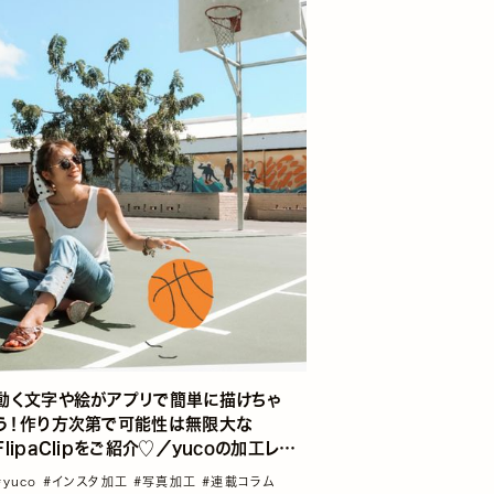
動く文字や絵がアプリで簡単に描けちゃ
う！作り方次第で可能性は無限大な
FlipaClipをご紹介♡／yucoの加工レシ
ピ Vol.12
#yuco
#インスタ加工
#写真加工
#連載コラム