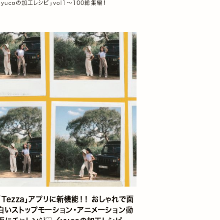
「yucoの加工レシピ」vol1～100総集編！
「Tezza」アプリに新機能！！ おしゃれで面
白いストップモーション・アニメーション動