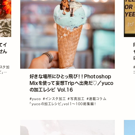
てイ
せん
スタ加
ピ」
好きな場所にひとっ飛び！！Photoshop
Mixを使って妄想Tripへ出発だ♡／yuco
の加工レシピ Vol.16
#yuco
#インスタ加工
#写真加工
#連載コラム
「yucoの加工レシピ」vol1～100総集編！