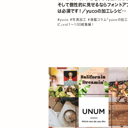
そして個性的に見せるならフォントア
は必須です！／yucoの加工レシピ
Vol.08
#yuco
#写真加工
#連載コラム「yucoの加
ピ」vol1～100総集編！