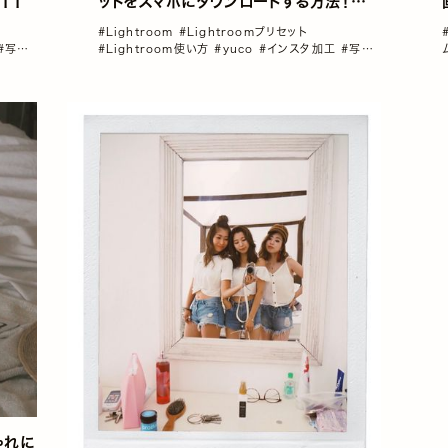
11
ットをスマホにダウンロードする方法！／
yucoの加工レシピ Vol.10
#Lightroom
#Lightroomプリセット
#写真
#Lightroom使い方
#yuco
#インスタ加工
#写真
加工
ゃれに