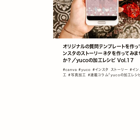
オリジナルの質問テンプレートを作っ
ンスタのストーリーネタを作ってみま
か？／yucoの加工レシピ Vol.17
#canva
#yuco
#インスタ ストーリー
#イン
工
#写真加工
#連載コラム「yucoの加工レシ
vol1～100総集編！