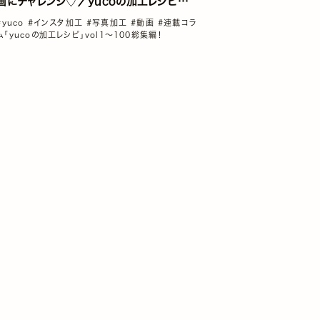
画にチャレンジ♡／yucoの加工レシピ
Vol.09
#yuco
#インスタ加工
#写真加工
#動画
#連載コラ
ム「yucoの加工レシピ」vol1～100総集編！