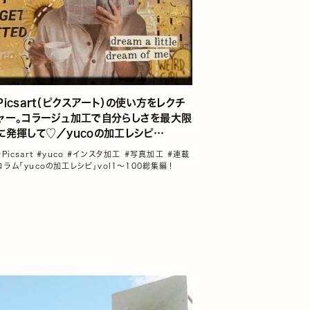
Picsart（ピクスアート）の使い方をレクチ
ャー。コラージュ加工で自分らしさを最大限
に発揮して♡／yucoの加工レシピ
Vol.14
#Picsart
#yuco
#インスタ加工
#写真加工
#連載
コラム「yucoの加工レシピ」vol1～100総集編！