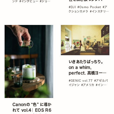
ンド
#インタビュー
#ジョー
カメラ「Osmo
ジア
#海外旅行
#雑誌
#DJI
#Osmo Pocket
#ア
GENIC
Pocket 4P」発売
クションカメラ
#インスタリー
ル＆Vlog＆動画カメラ
#カメ
ラ
いきあたりばっちり。
on a whim,
perfect. 高橋ヨーコ
の旅
#GENIC vol.77
#アゼルバ
イジャン
#アメリカ
#インタビ
ュー
#キューバ
#ロシア
Canonの “色” に導か
れて vol.4｜ EOS R6