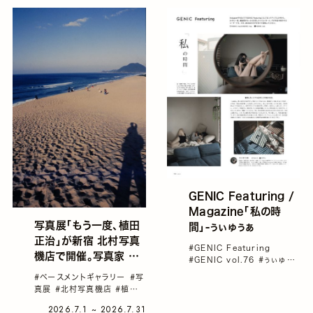
GENIC Featuring /
Magazine「私の時
写真展「もう一度、植田
間」-ぅぃゅぅぁ
正治」が新宿 北村写真
#GENIC Featuring
機店で開催。写真家 浅
#GENIC vol.76
#ぅぃゅぅ
田政志とGENIC編集長
ぁ
#インタビュー
#雑誌
#ベースメントギャラリー
#写
GENIC
藤井利佳による開催記
真展
#北村写真機店
#植田
念トークイベントも
正治
#浅田政志
#藤井利佳
2026.7.1 ~ 2026.7.31