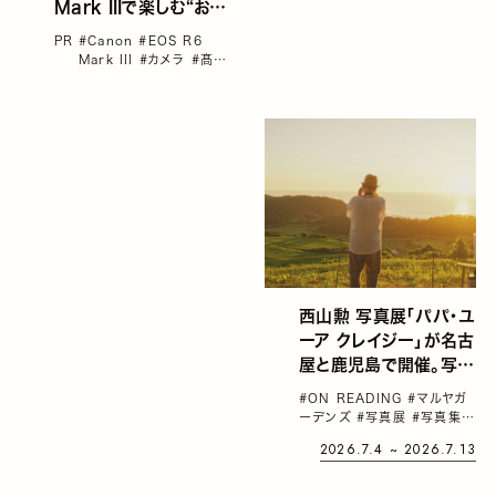
Mark IIIで楽しむ“おい
しい写真” ——ライテ
PR
#Canon
#EOS R6
ィング演出術 by 髙田
Mark III
#カメラ
#髙田
鴻平
鴻平
西山勲 写真展「パパ・ユ
ーア クレイジー」が名古
屋と鹿児島で開催。写真
を通した父との静かな
#ON READING
#マルヤガ
対話が、やさしく鑑賞者
ーデンズ
#写真展
#写真集
自身の記憶に触れる
#西山勲
2026.7.4 ~ 2026.7.13