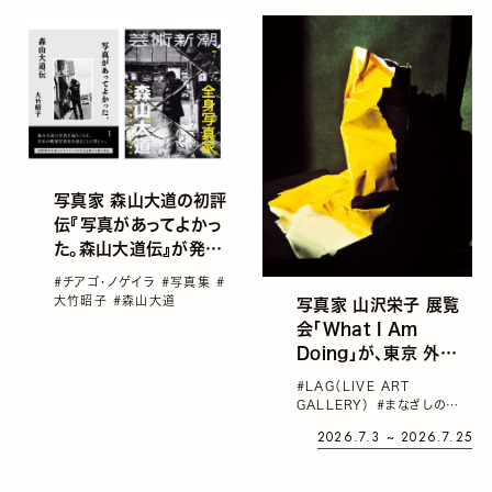
写真家 森山大道の初評
伝『写真があってよかっ
た。森山大道伝』が発
売。『芸術新潮』でも63
#チアゴ・ノゲイラ
#写真集
#
ページに及ぶ初の巻頭
大竹昭子
#森山大道
写真家 山沢栄子 展覧
大特集が同時期発売
会「What I Am
Doing」が、東京 外苑
前で開催。写真への尽き
#LAG（LIVE ART
ることのない好奇心と探
GALLERY）
#まなざしの奇
究心
跡 日本女性写真家の冒険
#
2026.7.3 ~ 2026.7.25
写真展
#写真集
#山沢栄子