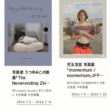
児玉浩宜 写真展
「momentum /
写真家 うつゆみこの個
momentum」が千葉
展「The
で開催。ウクライナ東部
Neverending Zine
#STAND COMMONS
#児
ハルキウで、戦時下の日
玉浩宜
#写真展
Days」がflotsam
#flotsam books
#うつゆみ
常のなかスケートボード
2026.7.4 ~ 2026.7.20
booksにて開催。アル
こ
#写真展
#写真集
に乗り続ける若者たち
バム、写真集、2019年
2026.7.2 ~ 2026.7.14
から作り始めたZINE約
50種、ダミーブックなど