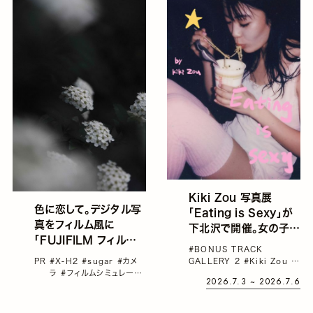
Kiki Zou 写真展
色に恋して。デジタル写
「Eating is Sexy」が
真をフィルム風に
下北沢で開催。女の子が
「FUJIFILM フィルムシ
好きな人へ、食べること
#BONUS TRACK
ミュレーションの魅力」
が好きな人へ、食べるこ
PR
#X-H2
#sugar
#カメ
GALLERY 2
#Kiki Zou
#
vol.21 sugar
ラ
#フィルムシミュレーシ
とが好きな女の子が好
写真展
2026.7.3 ~ 2026.7.6
ョン
#富士フイルム
#連
きな人へ
載：色に恋して。