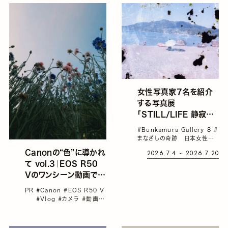
女性写真家7名を紹介
する写真展
「STILL/LIFE 静寂の
余韻に」が、「まなざしの
#Bunkamura Gallery 8
#
奇跡 日本女性写真家の
まなざしの奇跡 日本女性写
冒険」連動企画として渋
真家の冒険
#スクリプカリウ
2026.7.4 ~ 2026.7.20
Canonの“色”に導かれ
落合安奈
#中井菜央
#佐藤
谷で開催。
て vol.3｜EOS R50
正子
#写真展
Vのワンシーン動画で記
憶を表現 by 花澤杏華
PR
#Canon
#EOS R50 V
#Vlog
#カメラ
#動画
#
花澤杏華