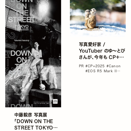
写真愛好家 /
YouTuber のゆ〜とび
さんが、今年も CP＋
2025 Canonセミナ
PR
#CP+2025
#Canon
ーに登壇決定
#EOS R5 Mark II
#RFレンズ
#ゆ～とび
#
イベント
中藤毅彦 写真展
「DOWN ON THE
STREET TOKYO