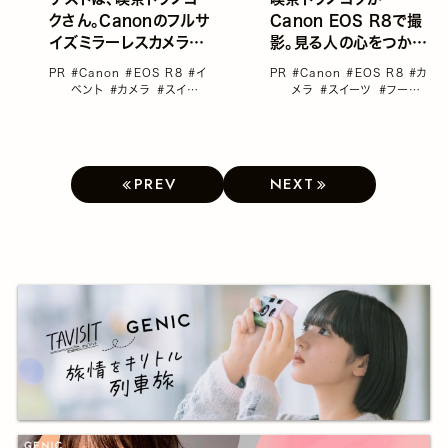
クさん。Canonのフルサ
Canon EOS R8で撮
イズミラーレスカメラ
影。見る人の心をつかむ
EOS R8を無料で15日
テーブルフォト
PR
#Canon
#EOS R8
#イ
PR
#Canon
#EOS R8
#カ
間体験できるイベントを
ベント
#カメラ
#スイー
メラ
#スイーツ
#フード
開催【応募締切：11月
ツ
#フード
#ブツ撮り
11日10:00】