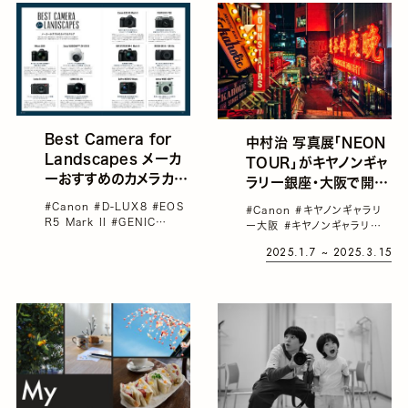
Best Camera for
中村治 写真展「NEON
Landscapes メーカ
TOUR」がキヤノンギャ
ーおすすめのカメラカタ
ラリー銀座・大阪で開
ログ
催。ネオンを巡る旅は、
#Canon
#D-LUX8
#EOS
#Canon
#キヤノンギャラリ
変わりゆく街の来歴をた
R5 Mark II
#GENIC
ー大阪
#キヤノンギャラリー
vol.72
#GR III
#GR IIIx
どる時間旅行
銀座
#中村治
#写真展
2025.1.7 ~ 2025.3.15