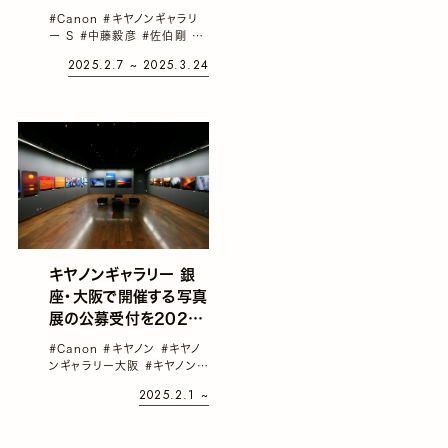
1995-2025」が品川
#Canon
#キヤノンギャラリ
で開催。東京という巨大
ー S
#中藤毅彦
#佐伯剛
#
な迷宮をカオスのままギ
写真展
#村上仁一
2025.2.7 ~ 2025.3.24
ャラリーに再現
キヤノンギャラリー 銀
座・大阪で開催する写真
展の公募受付を2025
年2月1日より開始。写
#Canon
#キヤノン
#キヤノ
真展は、同年7月から
ンギャラリー大阪
#キヤノンギ
12月にかけて順次開催
ャラリー銀座
#写真展
2025.2.1 ~