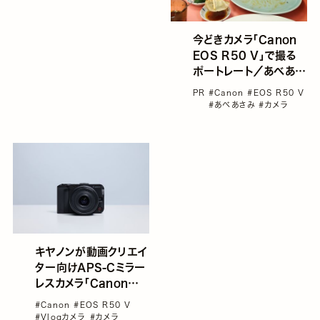
IIIx
今どきカメラ「Canon
EOS R50 V」で撮る
ポートレート／あべあさ
み「町中華と女の子」
PR
#Canon
#EOS R50 V
GENIC特別編
#あべあさみ
#カメラ
キヤノンが動画クリエイ
ター向けAPS-Cミラー
レスカメラ「Canon
EOS R50 V」を発表。
#Canon
#EOS R50 V
SNS発信をメインとし
#Vlogカメラ
#カメラ