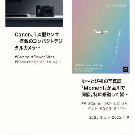
Canon、1.4型センサ
ー搭載のコンパクトデジ
タルカメラ
「PowerShot V1」を
#Canon
#PowerShot
発表。本格的な動画・静
#PowerShot V1
#Vlogカ
止画機能によりクリエイ
メラ
#カメラ
ターの幅広いニーズに
対応
ゆ～とび初の写真展
「Moment」が品川で
開催。特に感動して皆さ
んに見せたいと思った写
PR
#Canon
#ゆ～とび
#イ
真だけを集めた、不思議
ベント
#カメラ
#キヤノン
で特別な空間
ギャラリー S
#写真展
2025.3.5 ~ 2025.4.9