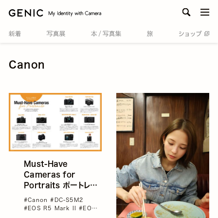
men
Canon
Must-Have
Cameras for
Portraits ポートレー
トが変わる！おすすめカ
#Canon
#DC-S5M2
メラリスト
#EOS R5 Mark II
#EOS
R8
#GENIC vol.73
#GR