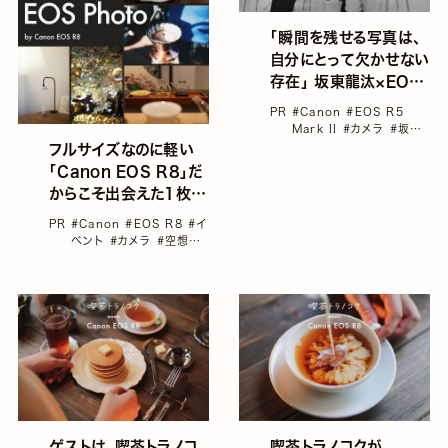
「瞬間を残せる写真は、
自分にとって欠かせない
存在」 坂東龍汰×EOS
R5 Mark II
PR
#Canon
#EOS R5
Mark II
#カメラ
#坂東
龍汰
フルサイズなのに軽い
「Canon EOS R8」だ
からこそ出会えた1枚。
イベント参加者レビュー
PR
#Canon
#EOS R8
#イ
ベント
#カメラ
#空想の
喫茶店 トラノコク（もうそ
う店長）
ゲストは、喫茶トラノコ
喫茶トラノコクが