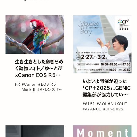
たポートレート撮影にも
最適
生き生きとした命きらめ
く動物フォト／ゆ～とび
×Canon EOS R5
いよいよ開催が迫った
Mark II
PR
#Canon
#EOS R5
「CP＋2025」。GENIC
Mark II
#RFレンズ
#ゆ
編集部が協力している
～とび
#カメラ
#長崎バ
イオパーク
オンライン/オフライン
#6151
#AOI
#AUXOUT
ステージをご紹介
#AYANCE
#CP+2025
#Canon