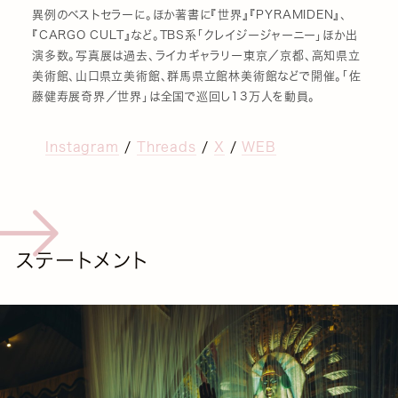
異例のベストセラーに。ほか著書に『世界』『PYRAMIDEN』、
『CARGO CULT』など。TBS系「クレイジージャーニー」ほか出
演多数。写真展は過去、ライカギャラリー東京／京都、高知県立
美術館、山口県立美術館、群馬県立館林美術館などで開催。「佐
藤健寿展奇界／世界」は全国で巡回し13万人を動員。
Instagram
/
Threads
/
X
/
WEB
ステートメント