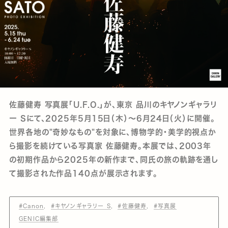
佐藤健寿 写真展「U.F.O.」が、東京 品川のキヤノンギャラリ
ー Sにて、2025年5月15日（木）～6月24日（火）に開催。
世界各地の"奇妙なもの"を対象に、博物学的・美学的視点か
ら撮影を続けている写真家 佐藤健寿。本展では、2003年
の初期作品から2025年の新作まで、同氏の旅の軌跡を通し
て撮影された作品140点が展示されます。
#Canon
#キヤノンギャラリー S
#佐藤健寿
#写真展
GENIC編集部