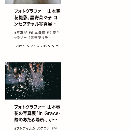
フォトグラファー 山本春
花撮影、黒嵜菜々子 コ
ンセプチャル写真展
「Brilliance」が東京 紀
#写真展
#山本春花
#文春ギ
尾井町で開催。光と影を
ャラリー
#黒嵜菜々子
通して"芸術性・優美
2026.6.27 ~ 2026.6.28
性"を表現した作品を展
示
フォトグラファー 山本春
花の写真展「In Grace-
陽のあたる場所-」が東
京 六本木で開催。迷い
#フジフイルム スクエア
#写