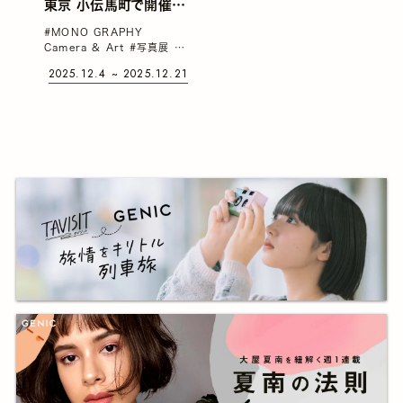
東京 小伝馬町で開催。
あらゆる瞬間を切り取
#MONO GRAPHY
り、永遠に留める“写
Camera & Art
#写真展
#
真”という表現に魅せら
写真集
#山本春花
2025.12.4 ~ 2025.12.21
れながらも、そこにある
種の恐れも感じる