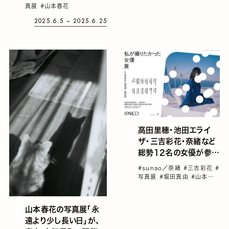
ながら向けたカメラの先
真展
#山本春花
で、その場にとどまり、わ
2025.6.5 ~ 2025.6.25
たしを受け入れてくれた
瞬間
高田里穂・池田エライ
ザ・三吉彩花・奈緒など
総勢12名の女優が参
加！写真展「私が撮りた
#sunao／奈緒
#三吉彩花
#
かった女優展 in
写真展
#堀田真由
#山本春
PARCO 2019～
花
#新家奈々子
2023」が福岡で開催
山本春花の写真展「永
遠より少し長い日」が、