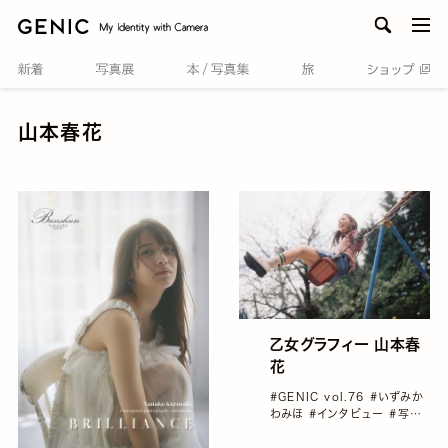
men
山本春花
乙女グラフィー 山本春
花
#GENIC vol.76
#いずみか
わみほ
#インタビュー
#写真
集
#尾野寺みさ
#山本春花