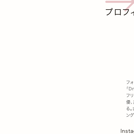
プロフ
フォ
「D
フリ
優
る。
ン
Inst