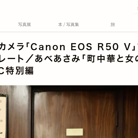
カメラ「Canon EOS R50 V
レート／あべあさみ「町中華と女
IC特別編