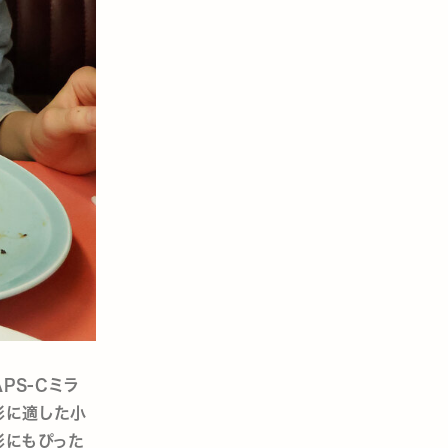
PS-Cミラ
撮影に適した小
影にもぴった