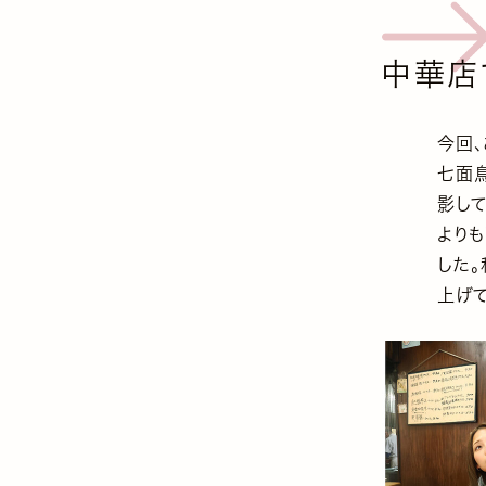
中華店
今回
七面
影し
より
した
上げて