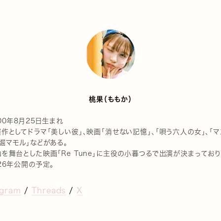
桃果（ももか）
00年8月25日生まれ
作としてドラマ「美しい彼」、映画「消せない記憶」、「唄う六人の女」、「マ
堀マモル」などがある。
を舞台とした映画「Re Tune」に主役の小暮つるで出演が決まっており
26年公開の予定。
agram
/
Threads
/
X