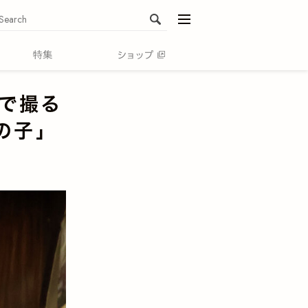
menu
」で撮る
の子」