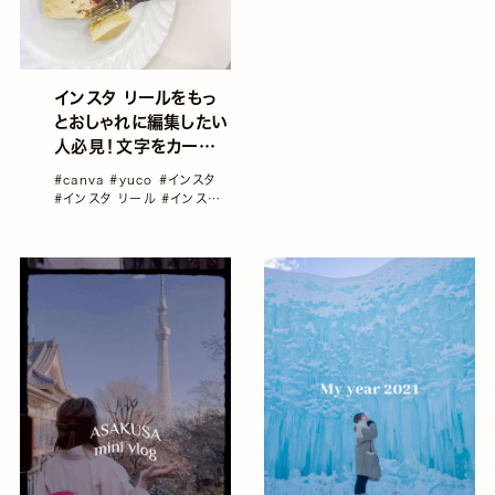
インスタ リールをもっ
とおしゃれに編集したい
人必見！文字をカーブさ
せてみよう／yucoの加
#canva
#yuco
#インスタ
工レシピ Vol.73
#インスタ リール
#インスタ
リール＆Vlog＆動画カメラ
#
インスタ加工