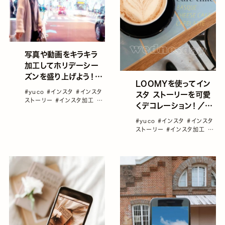
写真や動画をキラキラ
加工してホリデーシー
ズンを盛り上げよう！／
LOOMYを使ってイン
yucoの加工レシピ
#yuco
#インスタ
#インスタ
スタ ストーリーを可愛
Vol.69
ストーリー
#インスタ加工
#
くデコレーション！／
動画編集アプリ
#連載コラム
yucoの加工レシピ
「yucoの加工レシピ」vol1～
#yuco
#インスタ
#インスタ
100総集編！
Vol.68
ストーリー
#インスタ加工
#
動画編集アプリ
#連載コラム
「yucoの加工レシピ」vol1～
100総集編！