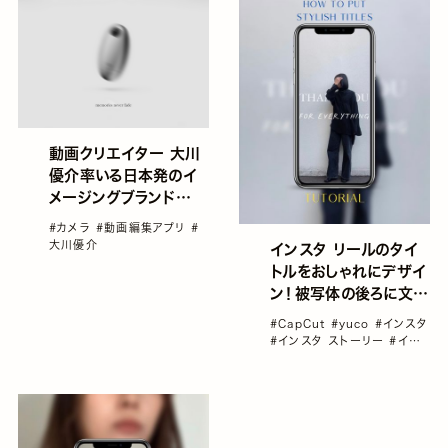
動画クリエイター 大川
優介率いる日本発のイ
メージングブランド
「kyu」が、9秒動画撮影
#カメラ
#動画編集アプリ
#
専用カメラを発表。「あ
大川優介
インスタ リールのタイ
りふれた記録を思い出
トルをおしゃれにデザイ
にする」
ン！被写体の後ろに文字
が隠れるテキストの入
#CapCut
#yuco
#インスタ
れ方／yucoの加工レシ
#インスタ ストーリー
#イン
ピ Vol.100
スタ リール
#動画編集アプリ