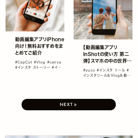
動画編集アプリiPhone
向け！無料おすすめをま
【動画編集アプリ
とめてご紹介
InShotの使い方 第二
弾】スマホの中の世界に
#CapCut
#Vlog
#canva
飛び込んだかのよう！ク
#インスタ ストーリー
#イン
#yuco
#インスタ リール
#
スタ リール
#インスタリール
ロマキー機能を使って
インスタリール＆Vlog＆動画
＆Vlog＆動画カメラ
おしゃれなリール動画を
カメラ
#インスタ加工
#動画
#動画編集アプリ
作成／yucoの加工レシ
ピ Vol.65