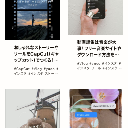
動画編集は音楽が大
おしゃれなストーリーや
事！フリー音楽サイトや
リールをCapCut（キャ
ダウンロード方法を紹
ップカット）でつくる！音
介／yucoの加工レシピ
#Vlog
#yuco
#インスタ
#
楽の付け方や使い方を
Vol.83
インスタ リール
#インスタ 音
#CapCut
#Vlog
#yuco
#
ご紹介／yucoの加工レ
楽
#インスタリール＆Vlog＆
インスタ
#インスタ ストーリ
動画カメラ
シピ Vol.88
ー
#インスタ リール