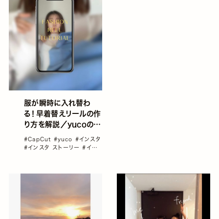
服が瞬時に入れ替わ
る！早着替えリールの作
り方を解説／yucoの加
工レシピ Vol.99
#CapCut
#yuco
#インスタ
#インスタ ストーリー
#イン
スタ リール
#動画編集アプリ