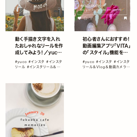
初心者さんにおすすめ！
動く手描き文字を入れ
動画編集アプリ「VITA」
たおしゃれなリールを作
の「スタイル」機能を使
成してみよう！／yuco
って簡単におしゃれな編
の加工レシピ Vol.81
#yuco
#インスタ
#インスタ
#yuco
#インスタ
#インスタ
集を楽しもう！／yuco
リール＆Vlog＆動画カメラ
#
リール
#インスタリール＆
の加工レシピ Vol.78
インスタ加工
#動画
#動画編
Vlog＆動画カメラ
#インスタ
集アプリ
加工
#動画編集アプリ