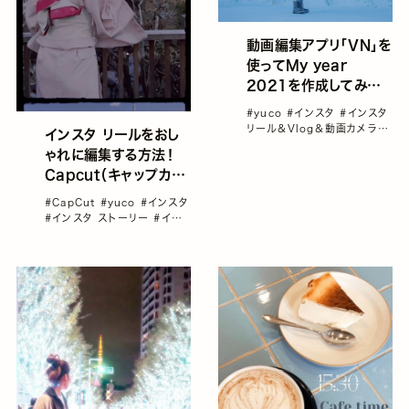
動画編集アプリ「VN」を
使ってMy year
2021を作成してみよ
う！／yucoの加工レシ
#yuco
#インスタ
#インスタ
ピ Vol.71
リール＆Vlog＆動画カメラ
#
インスタ リールをおし
インスタ加工
#動画
#動画編
ゃれに編集する方法！
集アプリ
Capcut（キャップカッ
ト）で流行りのウェーブ
#CapCut
#yuco
#インスタ
文字をつくる／yucoの
#インスタ ストーリー
#イン
加工レシピ Vol.72
スタ リール
#インスタリール
＆Vlog＆動画カメラ