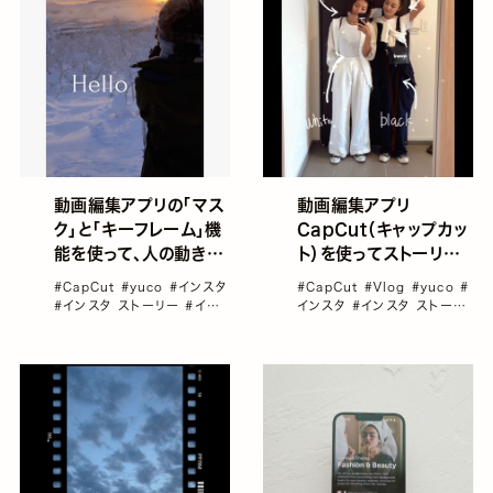
動画編集アプリの「マス
動画編集アプリ
ク」と「キーフレーム」機
CapCut（キャップカッ
能を使って、人の動きに
ト）を使ってストーリー
合わせて文字が出てく
やリールに手書き文字
#CapCut
#yuco
#インスタ
#CapCut
#Vlog
#yuco
#
るような編集を試してみ
やイラストを追加してみ
#インスタ ストーリー
#イン
インスタ
#インスタ ストーリ
よう！／yucoの加工レ
スタ リール
#動画編集アプリ
よう！／yucoの加工レ
ー
#インスタ リール
シピ Vol.97
シピ Vol.89