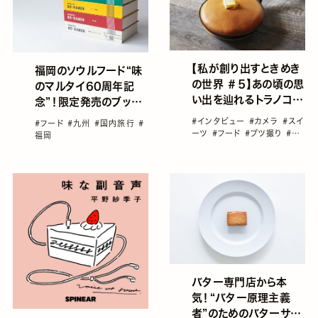
【私が創り出すときめき
福岡のソウルフード“味
の世界 ＃５】あの頃の思
のマルタイ60周年記
い出を辿れるトラノコク
念”！限定発売のブック
さんの空想喫茶
デザイン「BO-
#インタビュー
#カメラ
#スイ
#フード
#九州
#国内旅行
#
RAMEN」がおしゃれ
ーツ
#フード
#ブツ撮り
#私
福岡
が創り出すときめきの世界
バター専門店から本
気！“バター原理主義
者”のためのバターサン