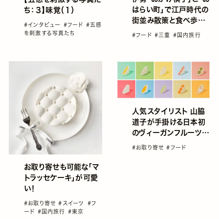
はらい町」で江戸時代の
ち：３】味覚（１）
街並み散策と食べ歩き
#インタビュー
#フード
#五感
グルメ
を刺激する写真たち
#フード
#三重
#国内旅行
人気スタイリスト 山脇
道子が手掛ける日本初
のヴィーガンフルーツサ
ンド店「fruits and
#お取り寄せ
#フード
season」がオープン！
お取り寄せも可能な「マ
トラッセケーキ」が可愛
い！
#お取り寄せ
#スイーツ
#フ
ード
#国内旅行
#東京