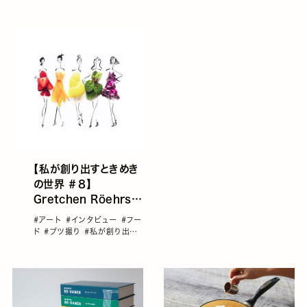
【私が創り出すときめき
の世界 ＃８】
Gretchen Röehrsさ
んのエディブルアート
#アート
#インタビュー
#フー
ド
#ブツ撮り
#私が創り出す
ときめきの世界
#雑誌GENIC