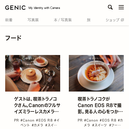
men
フード
ゲストは、喫茶トラノコ
喫茶トラノコクが
クさん。Canonのフルサ
Canon EOS R8で撮
イズミラーレスカメラ
影。見る人の心をつかむ
EOS R8を無料で15日
テーブルフォト
PR
#Canon
#EOS R8
#イ
PR
#Canon
#EOS R8
#カ
間体験できるイベントを
ベント
#カメラ
#スイー
メラ
#スイーツ
#フード