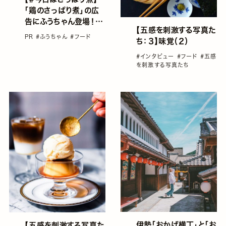
「鶏のさっぱり煮」の広
告にふうちゃん登場！さ
【五感を刺激する写真た
っぱり煮にハマった愛く
PR
#ふうちゃん
#フード
ち：３】味覚（２）
るしい姿をお届け
#インタビュー
#フード
#五感
を刺激する写真たち
伊勢「おかげ横丁」と「お
【五感を刺激する写真た