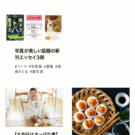
開催【応募締切：11月
ツ
#フード
#ブツ撮り
11日10:00】
写真が美しい話題の新
刊エッセイ3冊
#フード
#写真集
#書籍
#渡
部さとる
#猫写真
【#今日はさっぱり煮】