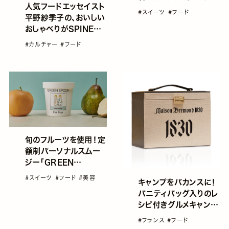
人気フードエッセイスト
ドが新登場
#スイーツ
#フード
平野紗季子の、おいしい
おしゃべりがSPINEAR
やPodcastsで楽しめ
#カルチャー
#フード
る
旬のフルーツを使用！定
額制パーソナルスムー
ジー「GREEN
SPOON」の夏だけ個数
#スイーツ
#フード
#美容
キャンプをバカンスに！
限定スムージー
バニティバッグ入りのレ
シピ付きグルメキャンプ
セットが登場
#フランス
#フード