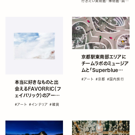
行きたい美術館・博物館・図書
館
#国内旅行
#岡山
#日本
の美しい建築物
京都駅東南部エリアに
チームラボのミュージア
ムと「Superblue
Kyoto」がオープン予
#アート
#京都
#国内旅行
本当に好きなものと出
定
会えるFAVORRIC（フ
ェイバリック）のアート
な万能アイテム「ティー
#アート
#インテリア
#雑貨
タオル」の使い方。抽選
でプレゼントも。