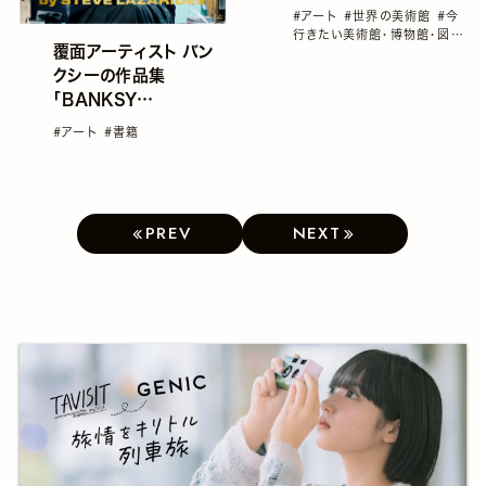
#アート
#世界の美術館
#今
行きたい美術館・博物館・図書
覆面アーティスト バン
館
#国内旅行
#国内旅行おす
すめ
#埼玉
クシーの作品集
「BANKSY
CAPTURED」第２弾
#アート
#書籍