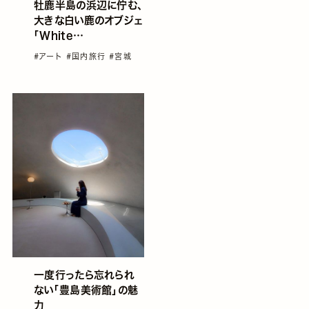
牡鹿半島の浜辺に佇む、
大きな白い鹿のオブジェ
「White
Deer（Oshika）」
#アート
#国内旅行
#宮城
一度行ったら忘れられ
ない「豊島美術館」の魅
力