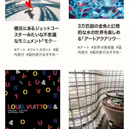
3万匹超の金魚と幻想
横浜にあるジェットコー
的な水の世界を楽しめ
スターみたいな不思議
る「アートアクアリウム
なモニュメント「モクモク
美術館」
ワクワク ヨコハマ ヨー
#アート
#世界の美術館
#国
#アート
#フォトスポット
#国
内旅行
#国内旅行おすすめ
#
ヨー」
内旅行
#国内旅行おすすめ
#
屋内のお出かけスポット
#東
神奈川
京