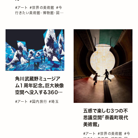
#アート
#世界の美術館
#今
行きたい美術館・博物館・図書
館
#国内旅行
#屋内のお出か
けスポット
#雨でも楽しめるス
ポット
角川武蔵野ミュージア
ム１周年記念。巨大映像
空間へ没入する360度
体験型コンテンツ「浮世
#アート
#国内旅行
#埼玉
絵劇場 from Paris」
五感で楽しむ３つの不
思議空間「奈義町現代
美術館」
#アート
#世界の美術館
#今