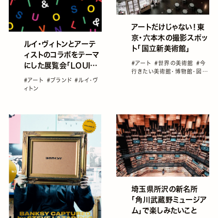
アートだけじゃない！東
京・六本木の撮影スポッ
ルイ・ヴィトンとアーテ
ト「国立新美術館」
ィストのコラボをテーマ
#アート
#世界の美術館
#今
にした展覧会「LOUIS
行きたい美術館・博物館・図書
VUITTON &」開催！
館
#国内旅行
#屋内のお出か
#アート
#ブランド
#ルイ・ヴ
けスポット
#日本の美しい建築
ィトン
物
埼玉県所沢の新名所
「角川武蔵野ミュージア
ム」で楽しみたいこと