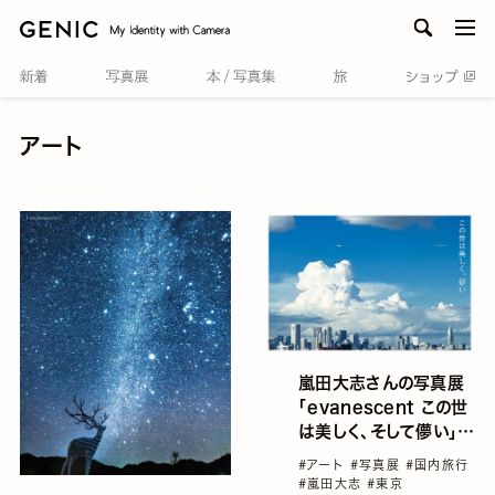
men
アート
嵐田大志さんの写真展
「evanescent この世
は美しく、そして儚い」が
開催
#アート
#写真展
#国内旅行
#嵐田大志
#東京