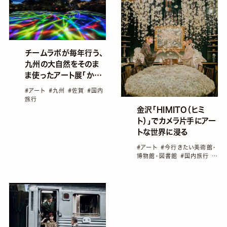
チームラボが毎年行う、
九州の大自然をそのま
ま使ったアート展「かみ
さまがすまう森」
#アート
#九州
#佐賀
#国内
旅行
金沢「HIMITO（ヒミ
ト）」でカメラ片手にアー
トな世界に浸る
#アート
#今行きたい美術館・
博物館・図書館
#国内旅行
#
国内旅行おすすめ
#屋内のお
出かけスポット
#石川