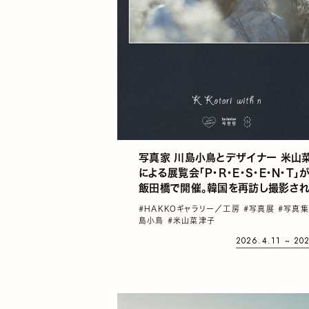
写真家 川島小鳥とデザイナー 米山
による展覧会「P・R・E・S・E・N・T」
飯田橋で開催。韓国を再訪し撮影さ
『サランラン』の後日譚
#HAKKOギャラリー／工房
#写真展
#写真
島小鳥
#米山菜津子
2026.4.11 ~ 20