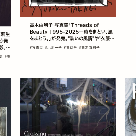
高木由利子 写真集「Threads of
Beauty 1995–2025―時をまとい、風
垣莉生
をまとう。」が発売。"装いの風情"や"衣服の
金）発
原点"を捉え、現代の美意識や生き方を見つ
影、発
#写真集
#小池一子
#青幻舎
#高木由利子
め直す示唆に富んだ一冊
真集
#東