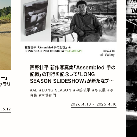
西野壮平 新作写真集「Assembled 手の
記憶」の刊行を記念して「LONG
ー」
SEASON SLIDESHOW」が新たなプレ
ャラリ
ゼンテーション「*ACADEMY」を開催
#AL
#LONG SEASON
#中嶋琉平
#写真展
#写
真集
#木場龍門
2026.4.10 ~ 2026.4.10
6.5.12