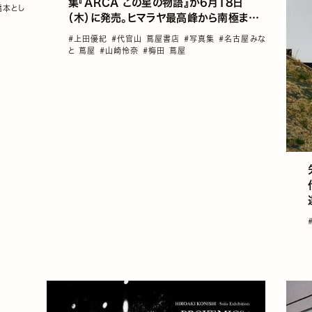
集『ARCA この星の物語』が6月18日
橋本とし
（木）に発売。ヒマラヤ最高峰から南極まで、
私たちが生きる星はこんなにも美しい
#上田優紀
#代官山 蔦屋書店
#写真集
#名古屋みな
と 蔦屋
#山崎怜奈
#梅田 蔦屋