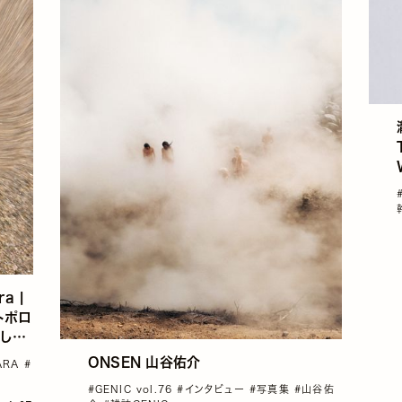
a |
のトポロ
し
ONSEN 山谷佑介
BARA
#
#GENIC vol.76
#インタビュー
#写真集
#山谷佑