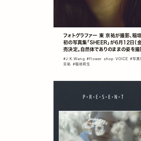
フォトグラファー 東 京祐が撮影、稲
初の写真集「SHEER」が6月12日（
売決定。自然体でありのままの姿を撮
売記念イベントの開催も
#J.K.Wang
#flower shop VOICE
#写
京祐
#稲垣莉生