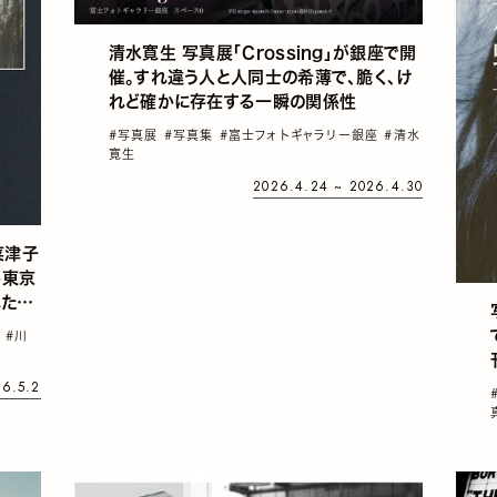
清水寛生 写真展「Crossing」が銀座で開
催。すれ違う人と人同士の希薄で、脆く、け
れど確かに存在する一瞬の関係性
#写真展
#写真集
#富士フォトギャラリー銀座
#清水
寛生
2026.4.24 ~ 2026.4.30
菜津子
が東京
れた
集
#川
26.5.2