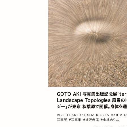
GOTO AKI 写真集出版記念展「terr
Landscape Topologies 風景
ジー」が東京 秋葉原で開催。身体を通
て“風景”を捉え直す作品群
#GOTO AKI
#KOSHA KOSHA AKIHA
写真展
#写真集
#姫野希美
#小林のりお