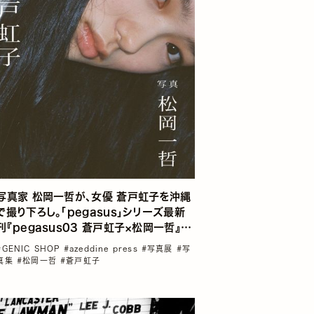
写真家 松岡一哲が、女優 蒼戸虹子を沖縄
で撮り下ろし。「pegasus」シリーズ最新
刊『pegasus03 蒼戸虹子×松岡一哲』が
2026年4月22日（水）に発売、銀座 蔦屋
#GENIC SHOP
#azeddine press
#写真展
#写
書店にて刊行記念フェアも開催
真集
#松岡一哲
#蒼戸虹子