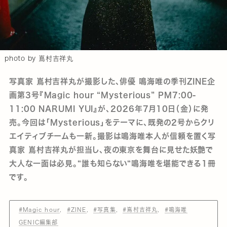
photo by 嶌村吉祥丸
写真家 嶌村吉祥丸が撮影した、俳優 鳴海唯の季刊ZINE企
画第3号『Magic hour “Mysterious” PM7:00-
11:00 NARUMI YUI』が、2026年7月10日（金）に発
売。今回は「Mysterious」をテーマに、既発の2号からクリ
エイティブチームも一新。撮影は鳴海唯本人が信頼を置く写
真家 嶌村吉祥丸が担当し、夜の東京を舞台に見せた妖艶で
大人な一面は必見。“誰も知らない“鳴海唯を堪能できる1冊
です。
#Magic hour
#ZINE
#写真集
#嶌村吉祥丸
#鳴海唯
GENIC編集部