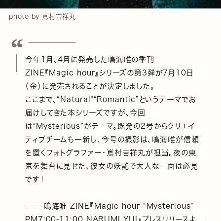
photo by 嶌村吉祥丸
今年1月、4月に発売した鳴海唯の季刊
ZINE『Magic hour』シリーズの第3弾が7月10日
（金）に発売されることが決定しました。
ここまで、“Natural”“Romantic”というテーマでお
届けしてきた本シリーズですが、今回
は“Mysterious”がテーマ。既発の2号からクリエイ
ティブチームも一新し、今号の撮影は、鳴海唯が信頼
を置くフォトグラファー・嶌村吉祥丸が担当。夜の東
京を舞台に見せた、彼女の妖艶で大人な一面は必見
です！
── 鳴海唯 ZINE『Magic hour “Mysterious”
PM7:00-11:00 NARUMI YUI』プレスリリースよ