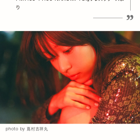
り
photo by 嶌村吉祥丸