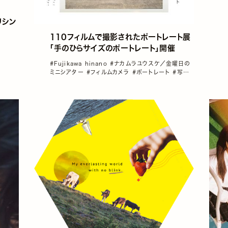
ブリシン
110フィルムで撮影されたポートレート展
「手のひらサイズのポートレート」開催
#Fujikawa hinano
#ナカムラユウスケ／金曜日の
ミニシアター
#フィルムカメラ
#ポートレート
#写真
展