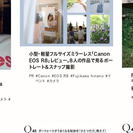
小型・軽量フルサイズミラーレス「Canon
EOS R8」レビュー。8人の作品で見るポー
トレート＆スナップ撮影
PR
#Canon
#EOS R8
#Fujikawa hinano
#イ
ベント
#カメラ
a
カメラ
#