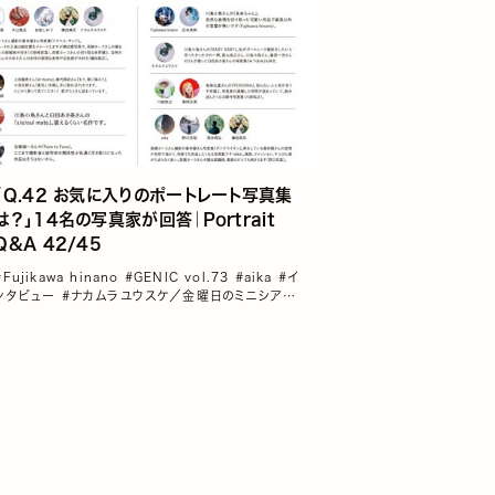
「Q.42 お気に入りのポートレート写真集
は？」14名の写真家が回答｜Portrait
Q&A 42/45
#Fujikawa hinano
#GENIC vol.73
#aika
#イ
ンタビュー
#ナカムラユウスケ／金曜日のミニシアタ
ー
#南阿沙美