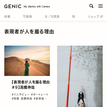
men
表現者が人を撮る理由
【表現者が人を撮る理由
＃９】高橋伸哉
#インタビュー
#ポートレート
#特集 高橋伸哉
#表現者が
人を撮る理由
#雑誌GENIC
#高橋伸哉