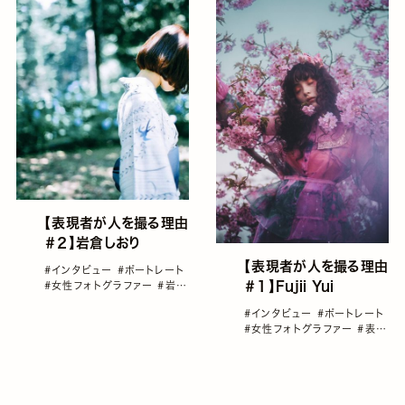
【表現者が人を撮る理由
＃２】岩倉しおり
【表現者が人を撮る理由
#インタビュー
#ポートレート
＃１】Fujii Yui
#女性フォトグラファー
#岩倉
しおり
#表現者が人を撮る理
#インタビュー
#ポートレート
由
#雑誌GENIC
#女性フォトグラファー
#表現
者が人を撮る理由
#雑誌
GENIC
#＃Fujii Yui