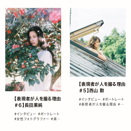
理由
#雑誌GENIC
【表現者が人を撮る理由
＃５】西山 勲
【表現者が人を撮る理由
#インタビュー
#ポートレート
#表現者が人を撮る理由
#西
＃６】長田果純
山勲
#雑誌GENIC
#インタビュー
#ポートレート
#女性フォトグラファー
#表現
者が人を撮る理由
#長田果純
#雑誌GENIC