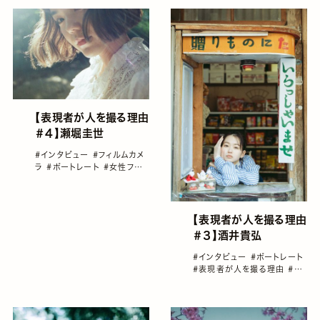
【表現者が人を撮る理由
＃４】瀬堀圭世
#インタビュー
#フィルムカメ
ラ
#ポートレート
#女性フォ
トグラファー
#瀬堀圭世
#表
現者が人を撮る理由
【表現者が人を撮る理由
＃３】酒井貴弘
#インタビュー
#ポートレート
#表現者が人を撮る理由
#酒
井貴弘
#雑誌GENIC