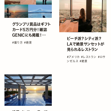
グランプリ賞品はギフト
カード5万円分！雑誌
GENICにも掲載！
ビーチ派？シティ派？
「GENIC 絶景写真コン
#撮り方
#絶景
LAで絶景サンセットが
テスト」開催！
見られるレストラン
#アメリカ
#レストラン
#ロサ
ンゼルス
#絶景