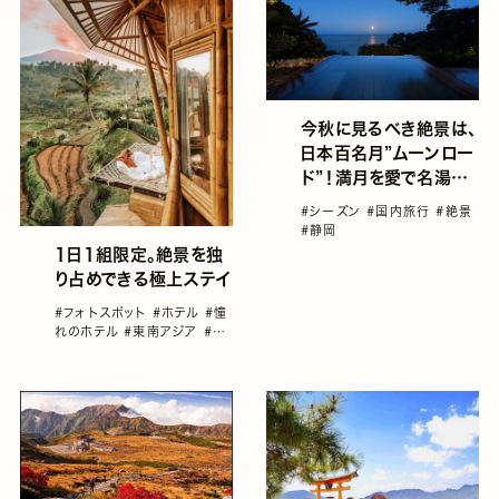
今秋に見るべき絶景は、
日本百名月”ムーンロー
ド”！満月を愛で名湯に
浸る伊豆の旅♡
#シーズン
#国内旅行
#絶景
#静岡
1日1組限定。絶景を独
り占めできる極上ステイ
#フォトスポット
#ホテル
#憧
れのホテル
#東南アジア
#海
外旅行
#絶景