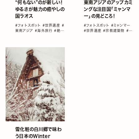
“何もない”のが新しい！
東南アジアのアップカミ
ゆるさが魅力の癒やしの
ングな注目国「ミャンマ
国ラオス
ー」の見どころ！
#フォトスポット
#世界遺産
#
#フォトスポット
#ミャンマー
東南アジア
#海外旅行
#絶景
#世界遺産
#宗教建築物
#東
#観光スポット
南アジア
#海外旅行
雪化粧の白川郷で味わ
う日本のWinter