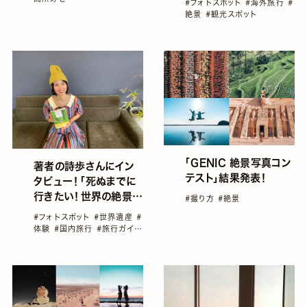
#フォトスポット
#海外旅行
#
絶景
#観光スポット
「GENIC 絶景写真コン
著者の詩歩さんにイン
テスト」結果発表！
タビュー！「死ぬまでに
行きたい！世界の絶景
#撮り方
#絶景
ガイド編」発売！
#フォトスポット
#世界遺産
#
体験
#国内旅行
#旅行ガイド
ブック
#海外旅行