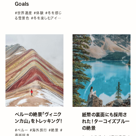
Goals
#世界遺産
#体験
#冬を感じ
る雪景色
#冬を楽しむアイデ
ア
#国内旅行
#岐阜
ペルーの絶景「ヴィニク
紙幣の裏面にも採用さ
ンカ山」をトレッキング！
れた！ターコイズブルー
の絶景
#ペルー
#海外旅行
#絶景
#
高所好き