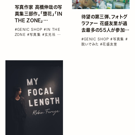
写真作家 高橋伸哉の写
真集三部作。「堕花」「IN
待望の第三弾、フォトグ
THE ZONE」
ラファー 花盛友里が過
「impermanence」を
去最多の55人が参加す
#GENIC SHOP
#IN THE
GENIC SHOPで販売
ZONE
#写真集
#玄光社
#
るヌード写真集
#GENIC SHOP
#写真集
#
高橋伸哉
「nuidemita - 脱いで
脱いでみた
#花盛友里
みた。3 -」を発表。
GENIC SHOPにて7月
4日(金)15時から独占
先行予約開始