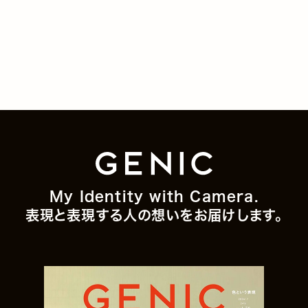
My Identity with Camera.
表現と表現する人の想いをお届けします。