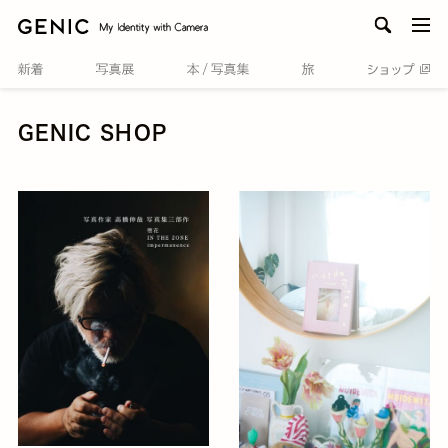
men
GENIC SHOP