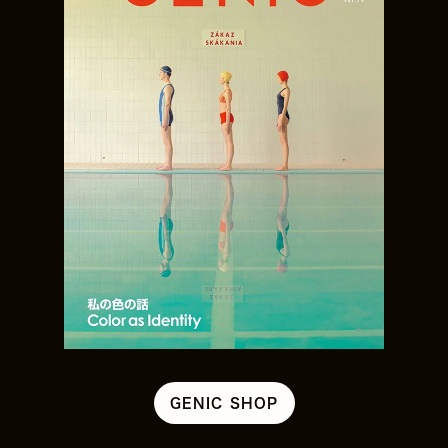
GENIC SHOP