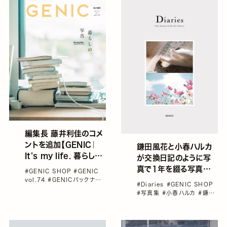
編集長 藤井利佳のコメ
ントを追加【GENIC｜
鎌田風花と小春ハルカ
It’s my life. 暮らしの
が交換日記のように写
写真 vol.74 2025年
真で1年を綴る写真集
#GENIC SHOP
#GENIC
4月号】特集詳細
「Diaries」を刊行。
vol.74
#GENICバックナン
#Diaries
#GENIC SHOP
バー
#中川正子
#発売情報
#写真集
#小春ハルカ
#鎌田
#雑誌GENIC
風花