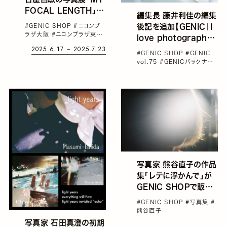
FOCAL LENGTH」が
編集長 藤井利佳の編集
ニコンプラザ東京・大阪
後記を追加【GENIC｜I
#GENIC SHOP
#ニコンプ
で開催。同名の写真集に
ラザ大阪
#ニコンプラザ東京
love photography
続き、ポスター＆作品販
#写真展
#写真集
#古屋呂敏
2025.6.17 ~ 2025.7.23
ただ、写真が好きで
#GENIC SHOP
#GENIC
売も開始
vol.75 2025年7月
vol.75
#GENICバックナン
号】特集詳細
バー
#石田真澄
#藤井利佳
#雑誌GENIC
写真家 熊谷直子の作品
集「レテに浮かんで」が
GENIC SHOPで販売
開始。ポートレイトの名
#GENIC SHOP
#写真集
#
手が痛みの向こうに見
熊谷直子
た、生きてゆく身体と心
写真家 石田真澄の初期