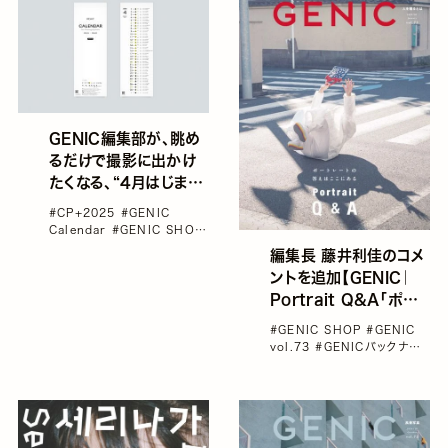
GENIC編集部が、眺め
るだけで撮影に出かけ
たくなる、“4月はじまり
/ 東京限定のカレンダ
#CP+2025
#GENIC
ー” を作ってみました。
Calendar
#GENIC SHOP
「GENIC Calendar
#カレンダー
#発売情報
編集長 藤井利佳のコメ
TOKYO 2025」数量
ントを追加【GENIC｜
限定で予約開始
Portrait Q&A「ポー
トレートの答えはここに
#GENIC SHOP
#GENIC
ある」 vol.73 2025年
vol.73
#GENICバックナン
1月号】特集詳細
バー
#カメラ
#撮り方
#横浪
修