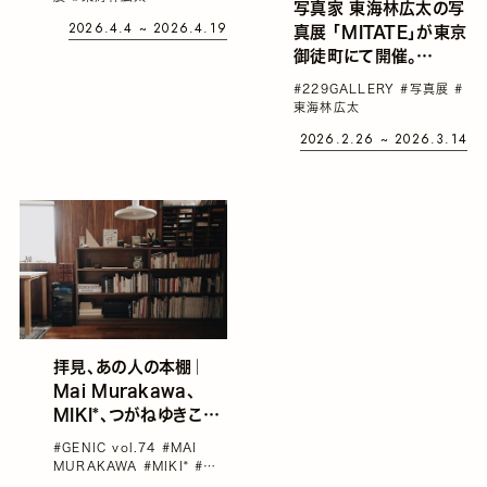
写真家 東海林広太の写
ャリアの区切りとしての
2026.4.4 ~ 2026.4.19
真展 「MITATE」が東京
展示
御徒町にて開催。
MITATE（見立て）とは、
#229GALLERY
#写真展
#
見て選び、対象を別のも
東海林広太
のになぞらえて捉えるこ
2026.2.26 ~ 2026.3.14
と
拝見、あの人の本棚｜
Mai Murakawa、
MIKI*、つがねゆきこ、
東海林広太
#GENIC vol.74
#MAI
MURAKAWA
#MIKI*
#あ
の人の本棚
#つがねゆきこ
#