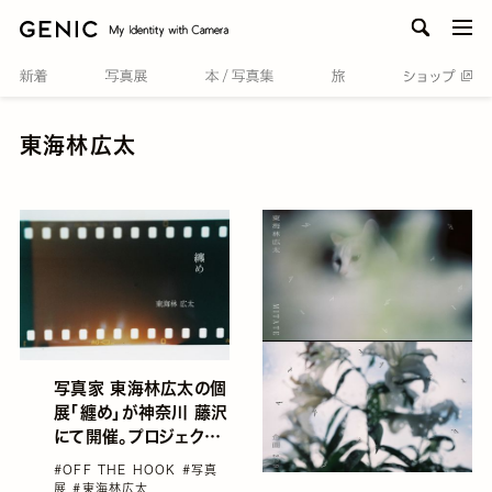
men
東海林広太
写真家 東海林広太の個
展「纏め」が神奈川 藤沢
にて開催。プロジェクト
「MITATE」への応答で
#OFF THE HOOK
#写真
もあり、約10年間のキ
展
#東海林広太