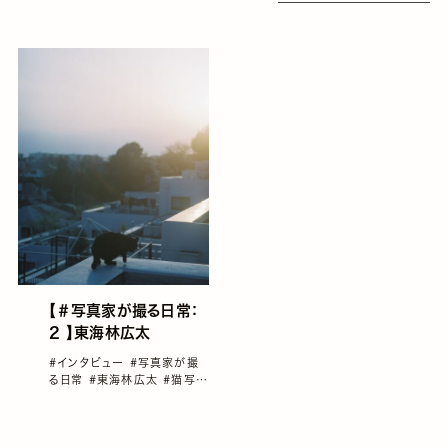
SLIDESHOW」が東京
恵比寿で開催
【＃写真家が撮る日常：
2 】東海林広太
#インタビュー
#写真家が撮
る日常
#東海林広太
#猫写真
#雑誌GENIC