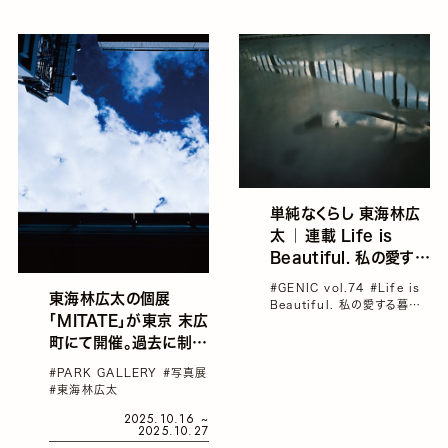
インタビュー
単純なくらし 東海林広
太 ｜ 連載 Life is
Beautiful. 私の愛する
暮らし
#GENIC vol.74
#Life is
東海林広太の個展
Beautiful. 私の愛する暮らし
「MITATE」が東京 末広
#インタビュー
#東海林広太
#雑誌GENIC
町にて開催。過去に制作
した作品を自身と関わり
#PARK GALLERY
#写真展
のある複数の他者に委
#東海林広太
ね、過去に展示をした場
2025.10.16 ~
2025.10.27
所で再構築する実験的