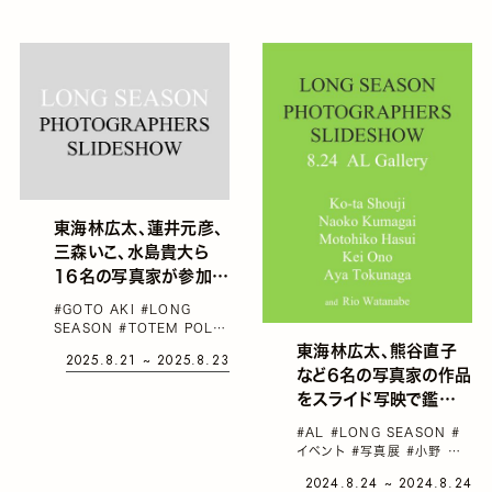
なプロジェクト
東海林広太、蓮井元彦、
三森いこ、水島貴大ら
16名の写真家が参加。
「LONG SEASON
#GOTO AKI
#LONG
PHOTOGRAPHERS
SEASON
#TOTEM POLE
SLIDESHOW」第8回
PHOTO GALLERY
#イベ
東海林広太、熊谷直子
2025.8.21 ~ 2025.8.23
ント
#三森いこ
#中嶋琉平
が四谷で開催
など6名の写真家の作品
をスライド写映で鑑賞。
合同展「LONG
#AL
#LONG SEASON
#
SEASON :
イベント
#写真展
#小野 啓
PHOTOGRAPHERS
#徳永彩
2024.8.24 ~ 2024.8.24