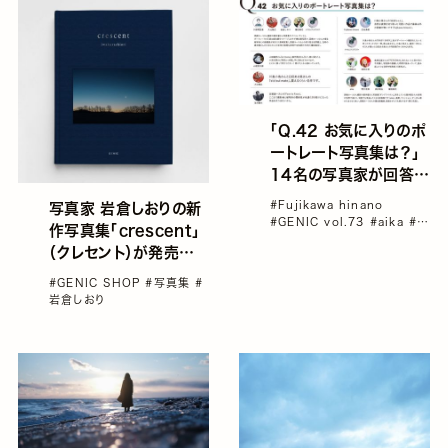
「Q.42 お気に入りのポ
ートレート写真集は？」
14名の写真家が回答｜
Portrait Q&A
#Fujikawa hinano
写真家 岩倉しおりの新
42/45
#GENIC vol.73
#aika
#イ
作写真集「crescent」
ンタビュー
#ナカムラユウスケ
（クレセント）が発売決
／金曜日のミニシアター
#南
阿沙美
定。GENIC SHOPにて
#GENIC SHOP
#写真集
#
2大特典付き独占先行
岩倉しおり
予約開始