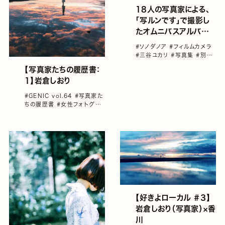
18人の写真家による、
「写ルンです」で撮影し
たオムニバスアルバム
『世界は光であふれてル
#ソノダノア
#フィルムカメラ
ンです』発売
#三谷ユカリ
#写真集
#別所
隆弘
#吉川然
【写真家たちの履歴書：
1】岩倉しおり
#GENIC vol.64
#写真家た
ちの履歴書
#女性フォトグラ
ファー
#岩倉しおり
#雑誌
GENIC
【好きよローカル ＃３】
岩倉しおり（写真家）×香
川