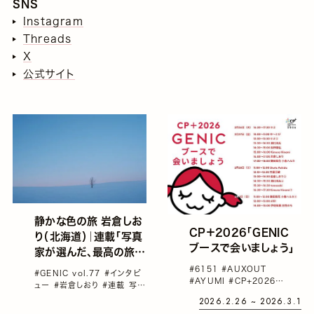
SNS
Instagram
Threads
X
公式サイト
静かな色の旅 岩倉しお
CP＋2026「GENIC
り（北海道）｜連載「写真
ブースで会いましょう」
家が選んだ、最高の旅
先」第6回
#6151
#AUXOUT
#GENIC vol.77
#インタビ
#AYUMI
#CP+2026
ュー
#岩倉しおり
#連載 写真
#Kimura Hinami
#Shota
家が選んだ、最高の旅先
#雑
2026.2.26 ~ 2026.3.1
Ashida
誌GENIC