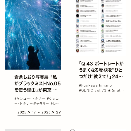
「Q.43 ポートレートが
うまくなる秘訣を“ひと
つだけ”教えて！」24名
岩倉しおり写真展 「私
の写真家が回答｜
がブラックミストNo.05
#Fujikawa hinano
Portrait Q&A
を使う理由」が東京 中
#GENIC vol.73
#Rinaty
43/45
#aika
#haru wagnus
野で開催。見たままより
#ケンコー・トキナー
#ケンコ
#junichi mae
も少しだけやわらかく、
ー・トキナーギャラリー
#レン
心の記憶に近い景色
ズフィルター
#写真展
#岩倉
2025.9.17 ~ 2025.9.29
しおり