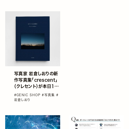
写真家 岩倉しおりの新
作写真集「crescent」
（クレセント）が本日10
月24日金曜日発売。東
#GENIC SHOP
#写真集
#
京、大阪の書店でパネル
岩倉しおり
展の開催も