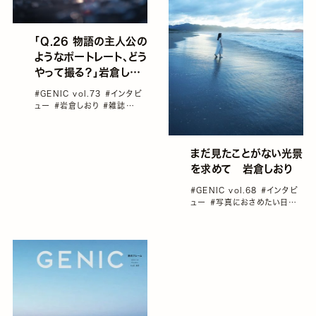
「Q.26 物語の主人公の
ようなポートレート、どう
やって撮る？」岩倉しお
り｜Portrait Q&A
#GENIC vol.73
#インタビ
26/45
ュー
#岩倉しおり
#雑誌
GENIC
まだ見たことがない光景
を求めて 岩倉しおり
#GENIC vol.68
#インタビ
ュー
#写真におさめたい日本
の光景
#写真家と旅
#岩倉し
おり
#雑誌GENIC