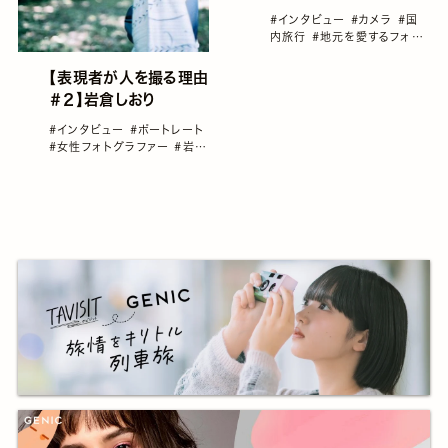
#インタビュー
#カメラ
#国
内旅行
#地元を愛するフォト
グラファー
#女性フォトグラフ
ァー
#好きよローカル
【表現者が人を撮る理由
＃２】岩倉しおり
#インタビュー
#ポートレート
#女性フォトグラファー
#岩倉
しおり
#表現者が人を撮る理
由
#雑誌GENIC