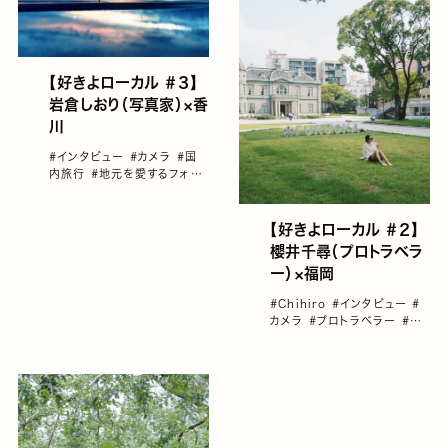
【好きよローカル ＃３】
岩倉しおり（写真家）×香
川
#インタビュー
#カメラ
#国
内旅行
#地元を愛するフォト
グラファー
#女性フォトグラフ
ァー
#好きよローカル
【好きよローカル ＃２】
櫻井千尋（プロトラベラ
ー）×福岡
#Chihiro
#インタビュー
#
カメラ
#プロトラベラー
#九
州
#国内旅行