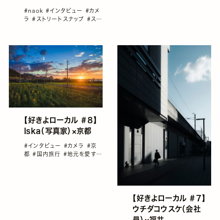
#naok
#インタビュー
#カメ
ラ
#ストリートスナップ
#スト
リートフォトグラフィー
#国内
旅行
【好きよローカル ＃８】
Iska（写真家）×京都
#インタビュー
#カメラ
#京
都
#国内旅行
#地元を愛する
フォトグラファー
#好きよロー
カル
【好きよローカル ＃７】
ウチダコウスケ（会社
員）×福井