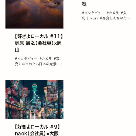
根
#インタビュー
#カメラ
#久
莉 | kuri
#写真におさめたい
日本の光景
#国内旅行
#地元
を愛するフォトグラファー
【好きよローカル ＃11】
梶原 憲之（会社員）×岡
山
#インタビュー
#カメラ
#写
真におさめたい日本の光景
#
国内旅行
#地元を愛するフォ
トグラファー
#好きよローカル
【好きよローカル ＃９】
naok（会社員）×大阪