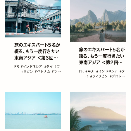
旅のエキスパート5名が
旅のエキスパート5名が
綴る、もう一度行きたい
綴る、もう一度行きたい
東南アジア ＜第3回＞
東南アジア ＜第2回＞
「タイ」という愛おしい私
PR
#インドネシア
#タイ
#フ
「ラオス」でゆったりとし
の帰る場所／古性のち
PR
#AOI
#インドネシア
#タ
ィリピン
#ベトナム
#ラオ
た時に身をゆだねて／
イ
#フィリピン
#プロトラ
ス
#古性のち
AOI
ベラー
#ベトナム