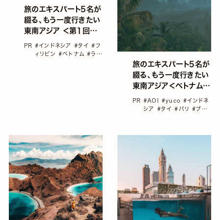
旅のエキスパート5名が
綴る、もう一度行きたい
東南アジア ＜第1回＞
大好きな人に訪れてほ
PR
#インドネシア
#タイ
#フ
しい国「ベトナム」／片
ィリピン
#ベトナム
#ラオ
渕ゆり
ス
#東南アジア
旅のエキスパート5名が
綴る、もう一度行きたい
東南アジア＜ベトナム・
ラオス・タイ・インドネシ
PR
#AOI
#yuco
#インドネ
ア・フィリピン＞
シア
#タイ
#バリ
#プロ
トラベラー