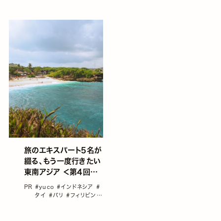
ィリピン」／伊佐知美
#ラオス
旅のエキスパート5名が
綴る、もう一度行きたい
東南アジア ＜第4回＞
訪れるたびに魅力が増
PR
#yuco
#インドネシア
#
す国「インドネシア」／
タイ
#バリ
#フィリピン
#
yuco
ベトナム