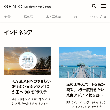
men
インドネシア
＜ASEANへのやさしい
旅のエキスパート5名が
旅 50＞東南アジア10
綴る、もう一度行きたい
か国への旅を「サステナ
東南アジア ＜第5回
ブル」な視点で楽しむ
#インドネシア
#カンボジア
#
＞“英語が話せない
50のおすすめアイデア
PR
#インドネシア
#タイ
#バ
シンガポール
#タイ
#フィリピ
私”を変えてくれた国「フ
リ
#フィリピン
#ベトナム
ン
#ブルネイ