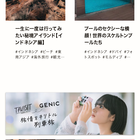
一生に一度は行ってみ
プールのセクシーな横
たい秘境アイランド【イ
顔！世界のスケルトンプ
ンドネシア編】
ールたち
#インドネシア
#ビーチ
#東
#インドネシア
#ドバイ
#フォ
南アジア
#海外旅行
#観光ス
トスポット
#モルディブ
#世
ポット
界の美しい「水」シーン
#憧れ
のホテル