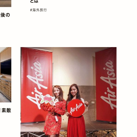
とは
#海外旅行
最後の
！素敵