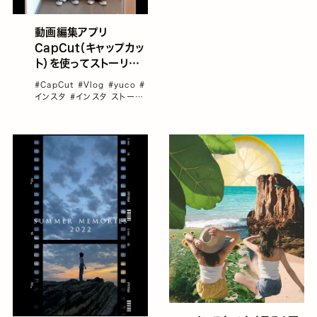
動画編集アプリ
CapCut（キャップカッ
ト）を使ってストーリー
やリールに手書き文字
#CapCut
#Vlog
#yuco
#
やイラストを追加してみ
インスタ
#インスタ ストーリ
よう！／yucoの加工レ
ー
#インスタ リール
シピ Vol.89