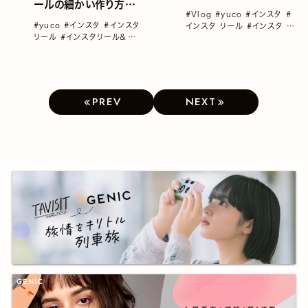
ールの細かい作り方か
介／yucoの加工レシピ
#Vlog
#yuco
#インスタ
#
ら作成時のポイントまで
Vol.83
#yuco
#インスタ
#インスタ
インスタ リール
#インスタ 音
を公開！／yucoの加工
リール
#インスタリール＆
楽
#インスタリール＆Vlog＆
レシピ Vol.84
Vlog＆動画カメラ
#動画
#
動画カメラ
連載コラム「yucoの加工レシ
ピ」vol1～100総集編！