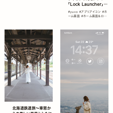
「Lock Launcher」で
ロック画面をおしゃれで
#yuco
#アプリアイコン
#ホ
便利にカスタマイズしよ
ーム画面
#ホーム画面＆ロッ
う！／yucoの加工レシ
ク画面カスタマイズ特集
#ロ
ック画面
#連載コラム「yuco
ピ Vol.93
の加工レシピ」vol1～100総
集編！
北海道鉄道旅～車窓か