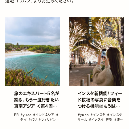
連載コラム＞」よりお進みください。
旅のエキスパート5名が
インスタ新機能！フィー
綴る、もう一度行きたい
ド投稿の写真に音楽を
東南アジア ＜第4回＞
つける機能はもう試し
訪れるたびに魅力が増
た？ホリデーシーズンに
PR
#yuco
#インドネシア
#
#yuco
#インスタ
#インスタ
す国「インドネシア」／
ピッタリの音楽をつけて
タイ
#バリ
#フィリピン
#
リール
#インスタ 音楽
#連載
yuco
ベトナム
投稿してみよう／yuco
コラム「yucoの加工レシピ」