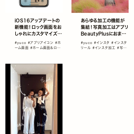
iOS16アップデートの
あらゆる加工の機能が
新機能！ロック画面をお
集結！写真加工はアプリ
しゃれにカスタマイズし
BeautyPlusにおまか
よう！／yucoの加工レ
せ！／yucoの加工レシ
#yuco
#アプリアイコン
#ホ
#yuco
#インスタ
#インスタ
シピ Vol.91
ピ Vol.90
ーム画面
#ホーム画面＆ロッ
リール
#インスタ加工
#写真
ク画面カスタマイズ特集
#ロ
加工
#連載コラム「yucoの加
ック画面
#連載コラム「yuco
工レシピ」vol1～100総集
の加工レシピ」vol1～100総
編！
集編！