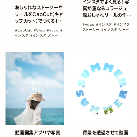
インスタでよく見る！写
おしゃれなストーリーや
真が重なるコラージュ
リールをCapCut（キャ
風おしゃれリールの作り
ップカット）でつくる！音
方／yucoの加工レシピ
#yuco
#インスタ
#インスタ
楽の付け方や使い方を
Vol.87
ストーリー
#インスタ リール
#CapCut
#Vlog
#yuco
#
ご紹介／yucoの加工レ
#インスタリール＆Vlog＆動
インスタ
#インスタ ストーリ
画カメラ
#インスタ加工
シピ Vol.88
ー
#インスタ リール
背景を透過させて動画
動画編集アプリや写真