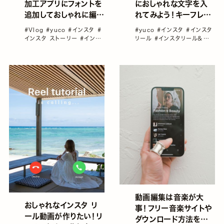
におしゃれな文字を入
加工アプリにフォントを
れてみよう！キーフレー
追加しておしゃれに編集
ムの使い方も紹介／
しよう！Dafontのおす
#yuco
#インスタ
#インスタ
#Vlog
#yuco
#インスタ
#
yucoの加工レシピ
すめ英語フォント５選／
リール
#インスタリール＆
インスタ ストーリー
#インス
Vol.85
Vlog＆動画カメラ
#動画
#
yucoの加工レシピ
タ リール
#インスタリール＆
連載コラム「yucoの加工レシ
Vlog＆動画カメラ
Vol.86
ピ」vol1～100総集編！
動画編集は音楽が大
おしゃれなインスタ リ
事！フリー音楽サイトや
ール動画が作りたい！リ
ダウンロード方法を紹