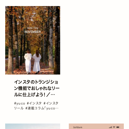
vol1～100総集編！
の加工レシピ Vol.95
インスタのトランジショ
ン機能でおしゃれなリー
ルに仕上げよう！／
yucoの加工レシピ
#yuco
#インスタ
#インスタ
Vol.94
リール
#連載コラム「yucoの
加工レシピ」vol1～100総集
編！