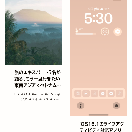
旅のエキスパート5名が
綴る、もう一度行きたい
東南アジア＜ベトナム・
ラオス・タイ・インドネシ
PR
#AOI
#yuco
#インドネ
ア・フィリピン＞
シア
#タイ
#バリ
#プロ
トラベラー
iOS16.1のライブアク
ティビティ対応アプリ