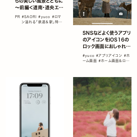
らの美しい風景とともに
～前編＜道南・道央エリ
ア＞
PR
#SAORI
#yuco
#ロマ
ン溢れる「鉄道＆駅」特集
#北海道
#国内旅行
#女
子旅におすすめの国内旅
SNSなどよく使うアプリ
行
のアイコンをiOS16の
ロック画面におしゃれに
カスタマイズして設定！
#yuco
#アプリアイコン
#ホ
便利なウィジェットアプ
ーム画面
#ホーム画面＆ロッ
リ「Quike Widget」／
ク画面カスタマイズ特集
#ロ
ック画面
#連載コラム「yuco
yucoの加工レシピ
の加工レシピ」vol1～100総
Vol.92
集編！