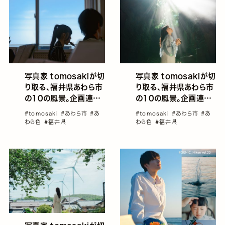
写真家 tomosakiが切
写真家 tomosakiが切
り取る、福井県あわら市
り取る、福井県あわら市
の10の風景。企画連載
の10の風景。企画連載
「あわら色」Vol.4—夏
「あわら色」Vol.5—夏
#tomosaki
#あわら市
#あ
#tomosaki
#あわら市
#あ
の光と影が織りなす幻
のクライマックスから初
わら色
#福井県
わら色
#福井県
想的な景観と、地域に根
秋への移ろい
付く伝統文化の再発見