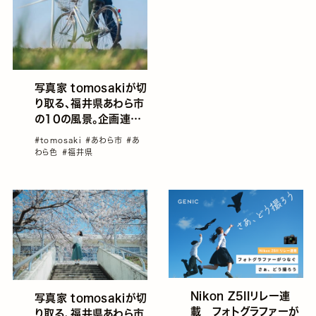
写真家 tomosakiが切
り取る、福井県あわら市
の10の風景。企画連載
「あわら色」Vol.2—早
#tomosaki
#あわら市
#あ
夏のあわらを駆け巡
わら色
#福井県
る“色”
Nikon Z5IIリレー連
写真家 tomosakiが切
載 フォトグラファーが
り取る、福井県あわら市