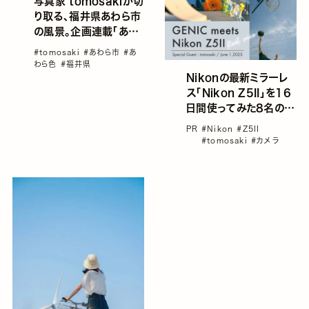
写真家 tomosakiが切
り取る、福井県あわら市
の風景。企画連載「あわ
ら色」Vol.3—初夏と風
#tomosaki
#あわら市
#あ
を感じる作品
わら色
#福井県
Nikonの最新ミラーレ
ス「Nikon Z5II」を16
日間使ってみた8名のリ
アルボイス
PR
#Nikon
#Z5II
#tomosaki
#カメラ