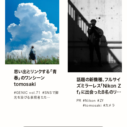
思い出とリンクする「青
春」のワンシーン
話題の新機種、フルサイ
tomosaki
ズミラーレス「Nikon Z
f」に出会った8名のリア
#GENIC vol.71
#SNSで脚
光を浴びる表現者たち
ルボイス
PR
#Nikon
#Zf
#tomosaki
#インタビュー
#tomosaki
#カメラ
#夏空を撮る
#雑誌GENIC