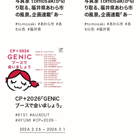
写真家 tomosakiが切
写真家 tomosakiが切
り取る、福井県あわら市
り取る、福井県あわら市
の風景。企画連載「あわ
の風景。企画連載「あわ
ら色」Vol.7—歴史とぬ
ら色」Vol.6—季節の実
#tomosaki
#あわら市
#あ
#tomosaki
#あわら市
#あ
くもりが息づく、あわら
りとともに育つ、あわら
わら色
#福井県
わら色
#福井県
の情景
の今
CP＋2026「GENIC
ブースで会いましょう」
#6151
#AUXOUT
#AYUMI
#CP+2026
#Kimura Hinami
#Shota
2026.2.26 ~ 2026.3.1
Ashida