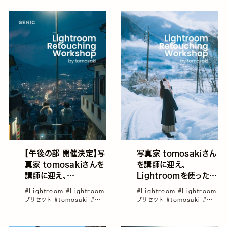
【午後の部 開催決定】写
写真家 tomosakiさん
真家 tomosakiさんを
を講師に迎え、
講師に迎え、
Lightroomを使った有
Lightroomを使った有
料レタッチ講座を開催
#Lightroom
#Lightroom
#Lightroom
#Lightroom
料レタッチ講座（先着
（先着10名限定）
プリセット
#tomosaki
#イ
プリセット
#tomosaki
#イ
10名限定）
ベント
#カメラ
#レタッチ講
ベント
#カメラ
#レタッチ講
座
座