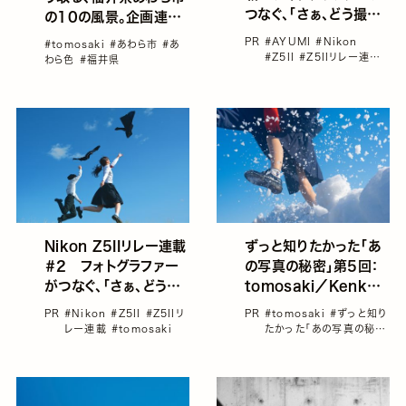
つなぐ、「さぁ、どう撮ろ
の10の風景。企画連載
う」
「あわら色」がスタート
PR
#AYUMI
#Nikon
#tomosaki
#あわら市
#あ
#Z5II
#Z5IIリレー連載
わら色
#福井県
#sugar
#tomosaki
ずっと知りたかった「あ
Nikon Z5IIリレー連載
の写真の秘密」第5回：
＃2 フォトグラファー
tomosaki／Kenko
がつなぐ、「さぁ、どう撮
NOSTALTONE
ろう」 tomosaki
PR
#tomosaki
#ずっと知り
PR
#Nikon
#Z5II
#Z5IIリ
ORANGE（ノスタルト
たかった「あの写真の秘
レー連載
#tomosaki
ーン・オレンジ）・
密」
#カメラ
#ケンコー・
トキナー
#プレゼント
#レ
NOSTALTONE
ンズフィルター
BLUE（ノスタルトーン・
ブルー）