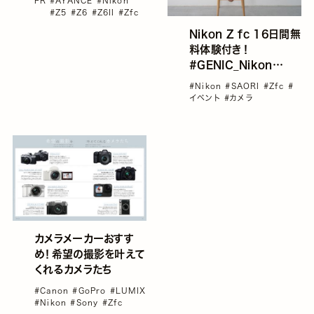
PR
#AYANCE
#Nikon
#GENIC_Nikon
#Z5
#Z6
#Z6II
#Zfc
MEETUP
Nikon Z fc 16日間無
料体験付き！
#GENIC_Nikon
vol.10『GENIC
#Nikon
#SAORI
#Zfc
#
meets Nikon Z fc
イベント
#カメラ
MEETUP』参加者募集
カメラメーカーおすす
め！希望の撮影を叶えて
くれるカメラたち
#Canon
#GoPro
#LUMIX
#Nikon
#Sony
#Zfc