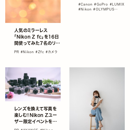
#Canon
#GoPro
#LUMIX
#Nikon
#OLYMPUS
#OM-D E-M5 Mark III
人気のミラーレス
「Nikon Z fc」を16日
間使ってみた７名のリア
ルボイス
PR
#Nikon
#Zfc
#カメラ
レンズを換えて写真を
楽しむ！Nikon Zユー
ザー限定イベントをレ
ポート