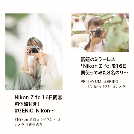
#Z6
話題のミラーレス
「Nikon Z fc」を16日
間使ってみた８名のリア
ルボイス
PR
#AYUMI
#ERIKO
#Nikon
#Zfc
#カメラ
Nikon Z fc 16日間無
料体験付き！
#GENIC_Nikon
vol.8 “古性のち初心者
#Nikon
#Zfc
#イベント
#
カメラ教室”参加者募集
カメラ
#古性のち