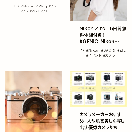
PR
#Nikon
#Vlog
#Z5
#Z6
#Z6II
#Zfc
Nikon Z fc 16日間無
料体験付き！
#GENIC_Nikon
vol.12『GENIC
PR
#Nikon
#SAORI
#Zfc
meets Nikon Z fc
#イベント
#カメラ
MEETUP』参加者募集
カメラメーカーおすす
め！人や肌を美しく写し
出す優秀カメラたち