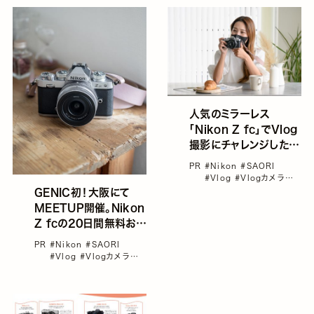
人気のミラーレス
「Nikon Z fc」でVlog
撮影にチャレンジした８
名のリアルボイス
PR
#Nikon
#SAORI
#Vlog
#Vlogカメラ
#Zfc
#インスタリール＆
GENIC初！大阪にて
Vlog＆動画カメラ
MEETUP開催。Nikon
Z fcの20日間無料お貸
出し付きイベント参加
PR
#Nikon
#SAORI
者募集
#Vlog
#Vlogカメラ
#Zfc
#イベント