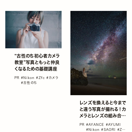
“古性のち初心者カメラ
教室”写真ともっと仲良
くなるための基礎講座
PR
#Nikon
#Zfc
#カメラ
#古性のち
レンズを換えると今まで
と違う写真が撮れる！カ
メラとレンズの組み合わ
せで楽しむ表現の世界
PR
#AYANCE
#AYUMI
#Nikon
#SAORI
#Z5