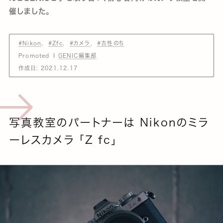
催しました。
#Nikon
#Zfc
#カメラ
#古性のち
Promoted
GENIC編集部
作成日:
2021.12.17
写真教室のパートナーは Nikonのミラ
ーレスカメラ 「Z fc」