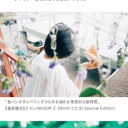
「食パン片手にベランダから外を眺める理想的な朝時間」
【撮影機材】Z fc×NIKKOR Z 28mm f/2.8（Special Edition）