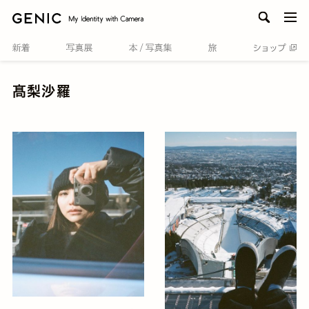
men
髙梨沙羅