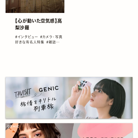
【心が動いた空気感】髙
梨沙羅
#インタビュー
#カメラ・写真
好きな有名人特集
#雑誌
GENIC
#髙梨沙羅