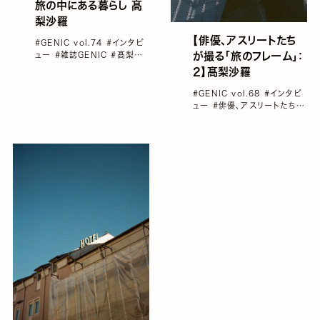
旅の中にある暮らし 髙
梨沙羅
【俳優、アスリートたち
#GENIC vol.74
#インタビ
ュー
#雑誌GENIC
#髙梨沙
が撮る「旅のフレーム」：
羅
2】髙梨沙羅
#GENIC vol.68
#インタビ
ュー
#俳優、アスリートたちが
撮る「旅のフレーム」
#写真家
と旅
#雑誌GENIC
#髙梨沙
羅