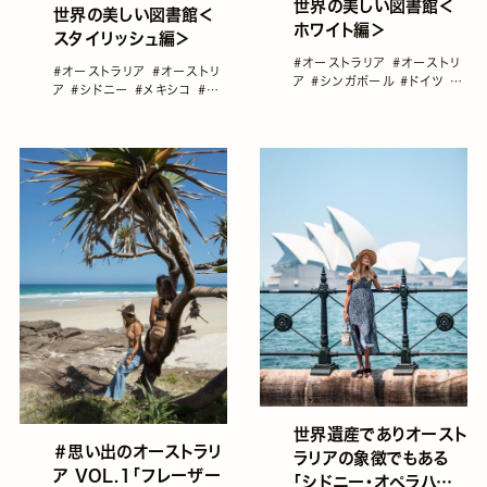
世界の美しい図書館＜
世界の美しい図書館＜
ホワイト編＞
スタイリッシュ編＞
#オーストラリア
#オーストリ
#オーストラリア
#オーストリ
ア
#シンガポール
#ドイツ
#
ア
#シドニー
#メキシコ
#世
メルボルン
#ヨーロッパ
界の美しい図書館
#体験
世界遺産でありオースト
＃思い出のオーストラリ
ラリアの象徴でもある
ア VOL.１「フレーザー
「シドニー・オペラハウ