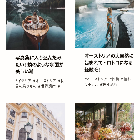
オーストリアの大自然に
写真集に入り込んだみ
包まれてトロトロになる
たい！鏡のような水面が
経験を！
美しい湖
#オーストリア
#体験
#憧れ
#イタリア
#オーストリア
#世
のホテル
#海外旅行
界の乗りもの
#世界遺産
#海
外旅行