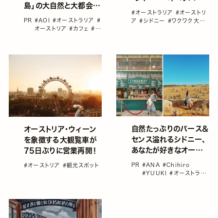
島」の大自然と大都会
ス」
#オーストラリア
#オーストリ
「シドニー」を満喫！
PR
#AOI
#オーストラリア
#
ア
#シドニー
#ワクワク大陸
オーストリア
#カフェ
#シ
オーストラリア
#世界遺産
#
ドニー
#ビーチ
海外旅行
自然たっぷりのパース＆
オーストリア・ウィーン
センス溢れるシドニー、
を象徴する大観覧車が
あなたが好きなオースト
75日ぶりに営業再開！
ラリアはどっち？
PR
#ANA
#Chihiro
#オーストリア
#観光スポット
#YUUKI
#オーストラリ
ア
#オーストリア
#シドニ
ー