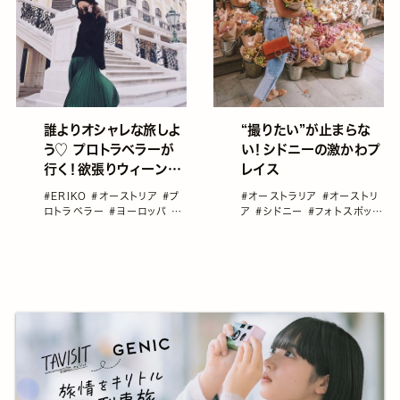
“撮りたい”が止まらな
誰よりオシャレな旅しよ
い！シドニーの激かわプ
う♡ プロトラベラーが
レイス
行く！欲張りウィーン
Trip♡
#オーストラリア
#オーストリ
#ERIKO
#オーストリア
#プ
ア
#シドニー
#フォトスポット
ロトラベラー
#ヨーロッパ
#
#ワクワク大陸オーストラリア
海外旅行
#海外旅行