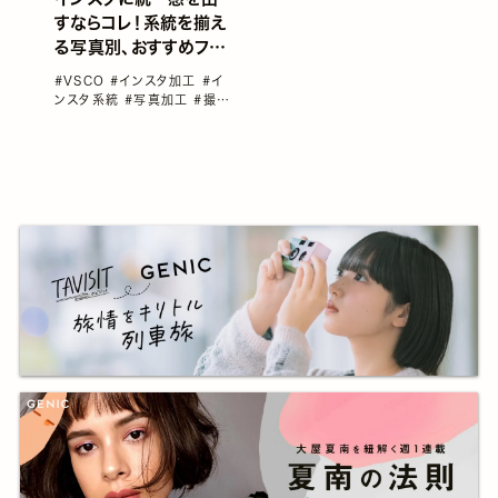
すならコレ！系統を揃え
る写真別、おすすめフィ
ルター
#VSCO
#インスタ加工
#イ
ンスタ系統
#写真加工
#撮り
方