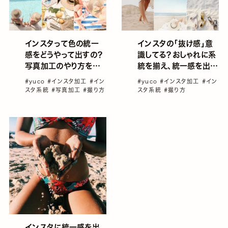
インスタの「抜け感」意
インスタって色の統一
識してる？おしゃれに系
感をどうやって出すの？
統を揃え、統一感を出す
写真加工のやり方を手
テクはこれだ！
ほどき
#yuco
#インスタ加工
#イン
#yuco
#インスタ加工
#イン
スタ系統
#撮り方
スタ系統
#写真加工
#撮り方
インスタに統一感を出