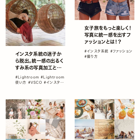
女子旅をもっと楽しく！
写真に統一感を出すフ
ァッションとは！？
#インスタ系統
#ファッション
インスタ系統の迷子か
#撮り方
ら脱出。統一感の出るく
すみ系の写真加工とア
プリを全部教えちゃいま
#Lightroom
#Lightroom
す！
使い方
#VSCO
#インスタ加
工
#インスタ系統
#写真加工