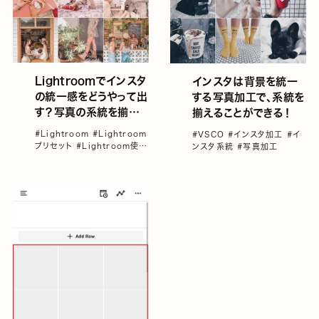
Lightroomでインスタ
インスタは背景を統一
の統一感をどうやって出
する写真加工で、系統を
す？写真の系統を揃え
揃えることができる！
る加工アプリのワザ。プ
#Lightroom
#Lightroom
#VSCO
#インスタ加工
#イ
リセットの設定方法も！
プリセット
#Lightroom使い
ンスタ系統
#写真加工
方
#yuco
#インスタ加工
#
インスタ系統