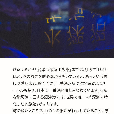
びゅうおから「沼津港深海水族館」までは、徒歩で10分
ほど。港の風景を眺めながら歩いていると、あっという間
に到着します。駿河湾は、一番深い所では水深2500メ
ートルもあり、日本で一番深い海と言われています。そん
な駿河湾に面する沼津港には、世界で唯一の「深海に特
化した水族館」があります。
海の深いところで、いのちの循環が行われていることに感