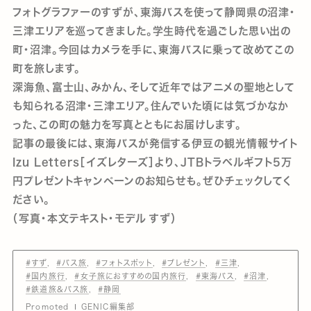
フォトグラファーのすずが、東海バスを使って静岡県の沼津・
三津エリアを巡ってきました。学生時代を過ごした思い出の
町・沼津。今回はカメラを手に、東海バスに乗って改めてこの
町を旅します。
深海魚、富士山、みかん、そして近年ではアニメの聖地として
も知られる沼津・三津エリア。住んでいた頃には気づかなか
った、この町の魅力を写真とともにお届けします。
記事の最後には、東海バスが発信する伊豆の観光情報サイト
Izu Letters［イズレターズ］より、JTBトラベルギフト5万
円プレゼントキャンペーンのお知らせも。ぜひチェックしてく
ださい。
（写真・本文テキスト・モデル すず）
#すず
#バス旅
#フォトスポット
#プレゼント
#三津
#国内旅行
#女子旅におすすめの国内旅行
#東海バス
#沼津
#鉄道旅&バス旅
#静岡
Promoted
GENIC編集部