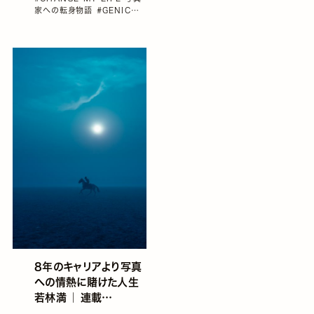
vol.75
#インタビュー
#山本
物語
家への転身物語
#GENIC
佳代子
#雑誌GENIC
vol.75
#インタビュー
#藤本
遥己
#雑誌GENIC
8年のキャリアより写真
への情熱に賭けた人生
若林満 ｜ 連載
CHANGE MY LIFE