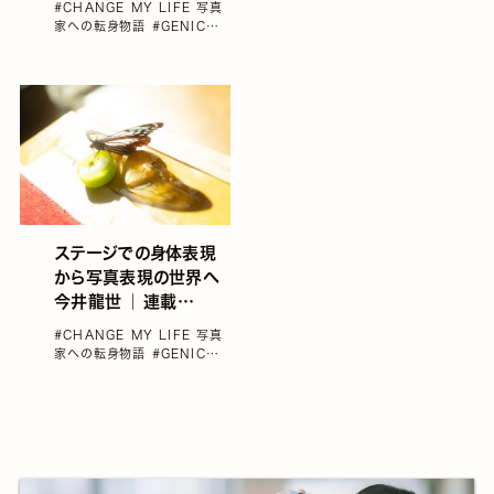
#CHANGE MY LIFE 写真
写真家への転身物語
家への転身物語
#GENIC
vol.75
#インタビュー
#若林
満
#雑誌GENIC
ステージでの身体表現
から写真表現の世界へ
今井龍世 ｜ 連載
CHANGE MY LIFE
#CHANGE MY LIFE 写真
写真家への転身物語
家への転身物語
#GENIC
vol.75
#インタビュー
#今井
龍世
#雑誌GENIC