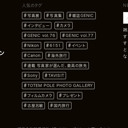
人気のタグ
N
写真展
写真集
雑誌GENIC
インタビュー
カメラ
雑
GENIC vol.76
GENIC vol.77
す
す
Nikon
6151
イベント
と
ン
Canon
海外旅行
な
連載 写真家が選んだ、最高の旅先
Sony
TAVISIT
TOTEM POLE PHOTO GALLERY
フィルムカメラ
プレゼント
古屋呂敏
国内旅行