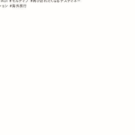
#AOI
#モルディブ
#再び訪れたくなるデスティネー
ション
#海外旅行