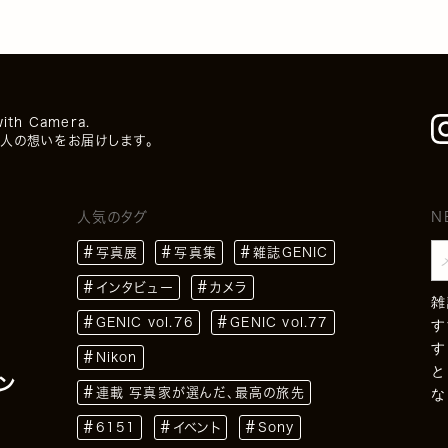
with Camera.
人の想いをお届けします。
人気のタグ
N
写真展
写真集
雑誌GENIC
インタビュー
カメラ
雑
GENIC vol.76
GENIC vol.77
す
す
Nikon
と
ン
連載 写真家が選んだ、最高の旅先
な
6151
イベント
Sony