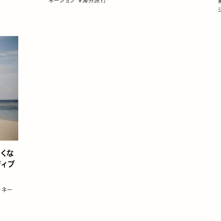
ネーション
#海外旅行
たくな
ディブ
ィネー