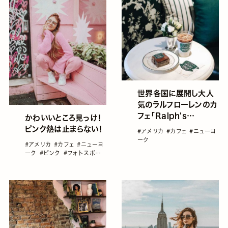
世界各国に展開し大人
気のラルフローレンのカ
フェ「Ralph's
かわいいところ見っけ！
Coffee」が遂にニュー
ピンク熱は止まらない！
#アメリカ
#カフェ
#ニューヨ
ヨークに再オープン！
ーク
#アメリカ
#カフェ
#ニューヨ
ーク
#ピンク
#フォトスポット
#海外旅行