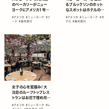
のベーカリーがニュー
るブルックリンのホット
ヨークにアメリカ1号店
なスポットはホテルの中
をオープン！
に！？
#アメリカ
#ニューヨーク
#フ
#アメリカ
#ニューヨーク
#ホ
ード
#海外旅行
テル
#海外旅行
女子の心を鷲掴み！大
注目のルーフトップレス
トランはお花で埋め尽く
された可愛すぎる空間
#アメリカ
#ニューヨーク
#レ
♡