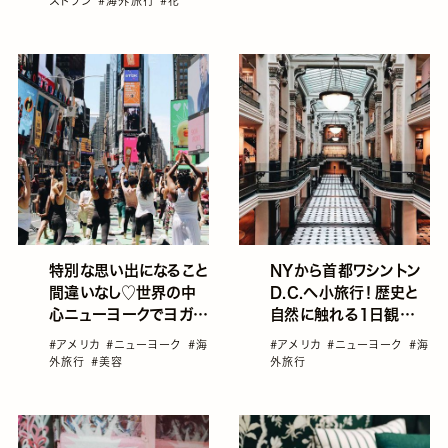
ストラン
#海外旅行
#花
特別な思い出になること
NYから首都ワシントン
間違いなし♡世界の中
D.C.へ小旅行！歴史と
心ニューヨークでヨガ体
自然に触れる1日観光プ
験！
ラン編♡
#アメリカ
#ニューヨーク
#海
#アメリカ
#ニューヨーク
#海
外旅行
#美容
外旅行