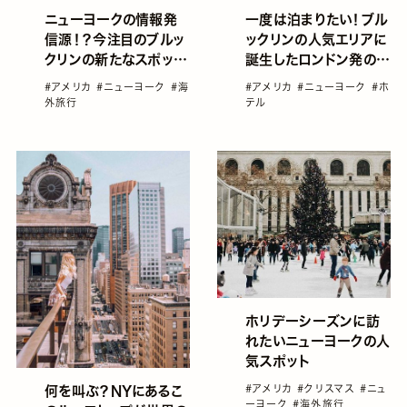
ニューヨークの情報発
一度は泊まりたい！ブル
信源！？今注目のブルッ
ックリンの人気エリアに
クリンの新たなスポット
誕生したロンドン発の
♡
Boutique hotel♡
#アメリカ
#ニューヨーク
#海
#アメリカ
#ニューヨーク
#ホ
外旅行
テル
ホリデーシーズンに訪
れたいニューヨークの人
気スポット
#アメリカ
#クリスマス
#ニュ
何を叫ぶ？NYにあるこ
ーヨーク
#海外旅行