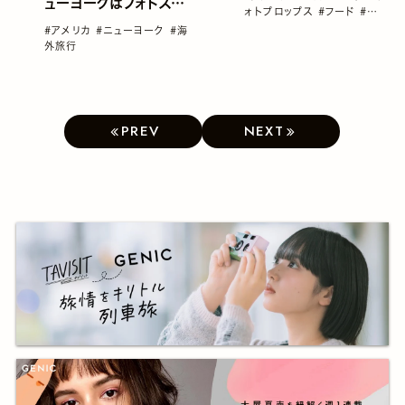
ューヨークはフォトスポ
ォトプロップス
#フード
#撮り
ットとしても人気！
方
#海外旅行
#アメリカ
#ニューヨーク
#海
外旅行