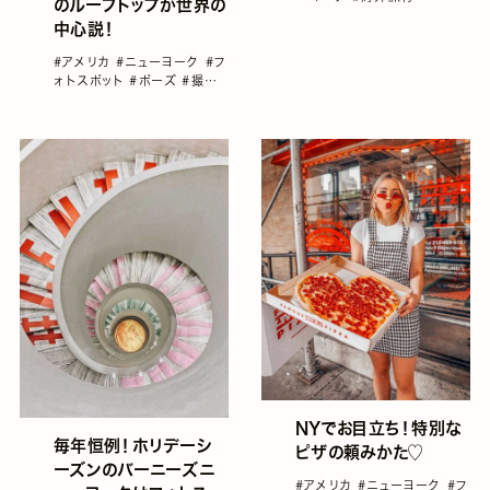
のルーフトップが世界の
中心説！
#アメリカ
#ニューヨーク
#フ
ォトスポット
#ポーズ
#撮り
方
#海外旅行
NYでお目立ち！特別な
毎年恒例！ホリデーシ
ピザの頼みかた♡
ーズンのバーニーズニ
#アメリカ
#ニューヨーク
#フ