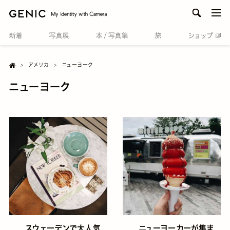
men
H

アメリカ
ニューヨーク
o
m
ニューヨーク
e
スウェーデンで大人気
ニューヨーカーが集ま