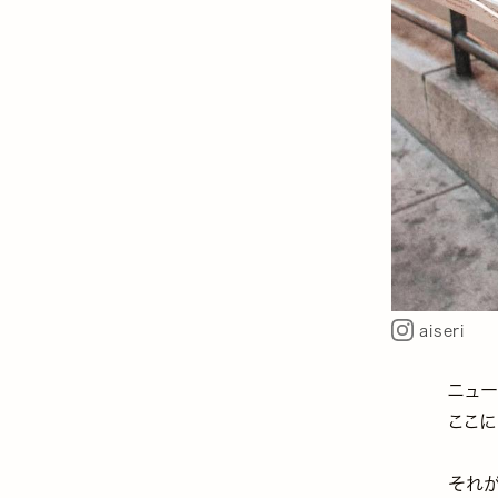
aiseri
ニュ
ここに
それ