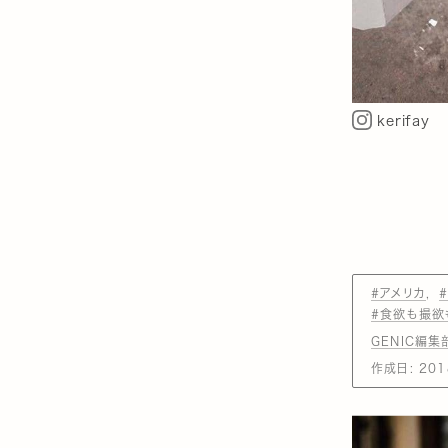
kerifay
#アメリカ
#食欲も撮欲
GENIC編集
作成日:
201