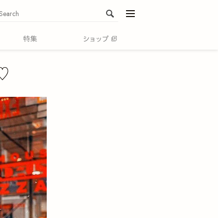
menu
♡