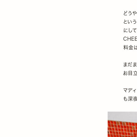
どう
とい
にして
CHE
料金
まだ
お目
マディ
も深