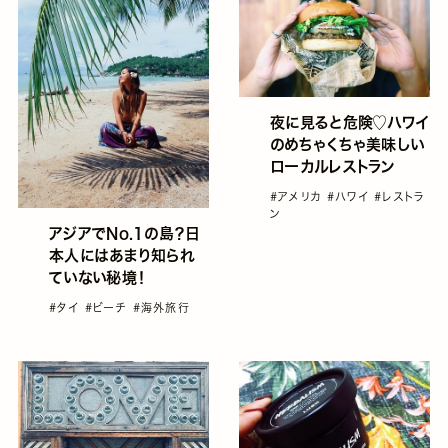
夜に見ると危険♡ハワイ
のめちゃくちゃ美味しい
ローカルレストラン
#アメリカ
#ハワイ
#レストラ
ン
アジアでNo.1の島？日
本人にはあまり知られ
ていない秘境！
#タイ
#ビーチ
#海外旅行