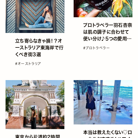
プロトラベラー羽石杏奈
は肌の調子に合わせて
使い分け♪5つの愛用洗
立ち寄らなきゃ損！？オ
顔料
ーストラリア東海岸で行
#プロトラベラー
くべき街3選
#オーストラリア
本当は教えたくない♡ロ
東京から片道約2時間