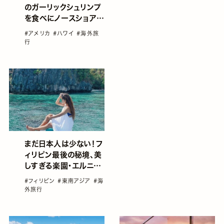
のガーリックシュリンプ
を食べにノースショアへ
♡
#アメリカ
#ハワイ
#海外旅
行
まだ日本人は少ない！フ
ィリピン最後の秘境、美
しすぎる楽園・エルニド
への行き方
#フィリピン
#東南アジア
#海
外旅行