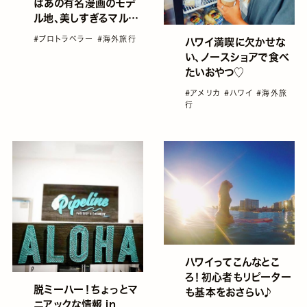
はあの有名漫画のモデ
ル地、美しすぎるマルタ
島
#プロトラベラー
#海外旅行
ハワイ満喫に欠かせな
い、ノースショアで食べ
たいおやつ♡
#アメリカ
#ハワイ
#海外旅
行
ハワイってこんなとこ
ろ！初心者もリピーター
脱ミーハー！ちょっとマ
も基本をおさらい♪
ニアックな情報 in