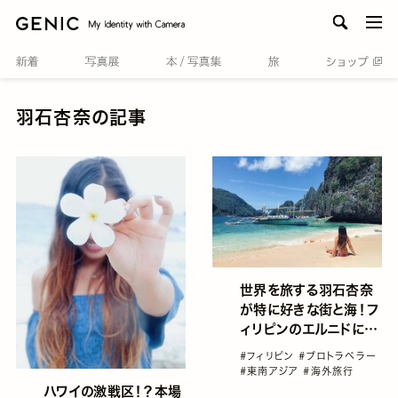
men
羽石杏奈の記事
世界を旅する羽石杏奈
が特に好きな街と海！フ
ィリピンのエルニドに行
くべき理由♡
#フィリピン
#プロトラベラー
#東南アジア
#海外旅行
ハワイの激戦区！？本場