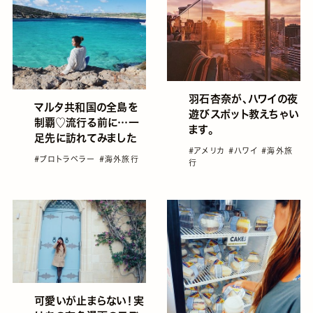
羽石杏奈が、ハワイの夜
マルタ共和国の全島を
遊びスポット教えちゃい
制覇♡流行る前に…一
ます。
足先に訪れてみました
#アメリカ
#ハワイ
#海外旅
#プロトラベラー
#海外旅行
行
可愛いが止まらない！実