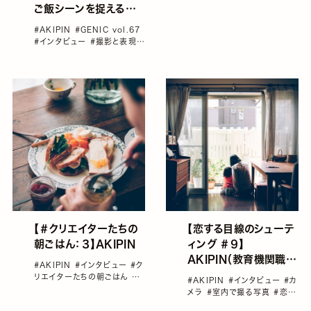
ご飯シーンを捉えるコ
ツは？
#AKIPIN
#GENIC vol.67
#インタビュー
#撮影と表現の
Q&A
#雑誌GENIC
【＃クリエイターたちの
【恋する目線のシューテ
朝ごはん：３】AKIPIN
ィング ＃９】
AKIPIN（教育機関職
#AKIPIN
#インタビュー
#ク
員）
リエイターたちの朝ごはん
#
#AKIPIN
#インタビュー
#カ
雑誌GENIC
メラ
#室内で撮る写真
#恋す
る目線のシューティング
#愛