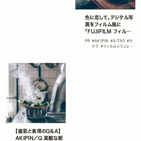
色に恋して。デジタル写
真をフィルム風に
「FUJIFILM フィルムシ
ミュレーションの魅力」
PR
#AKIPIN
#X-T50
#カ
vol.3 AKIPIN
メラ
#フィルムシミュレー
ション
#富士フイルム
#
連載：色に恋して。
【撮影と表現のQ&A】
AKIPIN／Q.素敵な朝