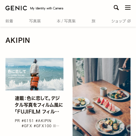
men
AKIPIN
連載：色に恋して。デジ
タル写真をフィルム風に
「FUJIFILM フィルムシ
ミュレーションの魅力」
PR
#6151
#AKIPIN
#GFX
#GFX100 II
#GFX50S II
#X-E5