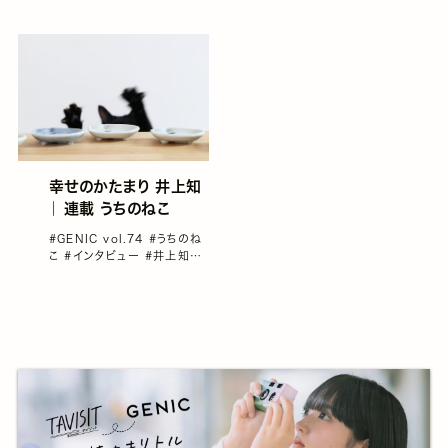
GENIC
幸せのかたまり 井上知
｜ 連載 うちのねこ
#GENIC vol.74
#うちのね
こ
#インタビュー
#井上知／
こむぎねこ
#猫写真
#雑誌
GENIC