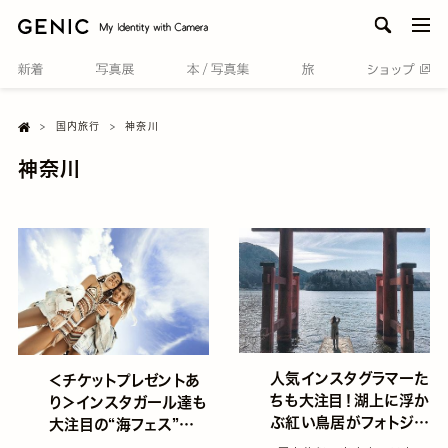
men
H

国内旅行
神奈川
o
m
神奈川
e
人気インスタグラマーた
＜チケットプレゼントあ
ちも大注目！湖上に浮か
り＞インスタガール達も
ぶ紅い鳥居がフォトジェ
大注目の“海フェス”上
ニックなパワースポット
陸♡ in 茅ヶ崎