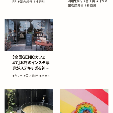
#国内旅行
#富士山
#日本の
PR
#国内旅行
#神奈川
♡
宗教建築物
#神奈川
【全国GENICカフェ
47】お店のインスタ写
真がステキすぎる神奈
川県グランプリ店！
#カフェ
#国内旅行
#神奈川