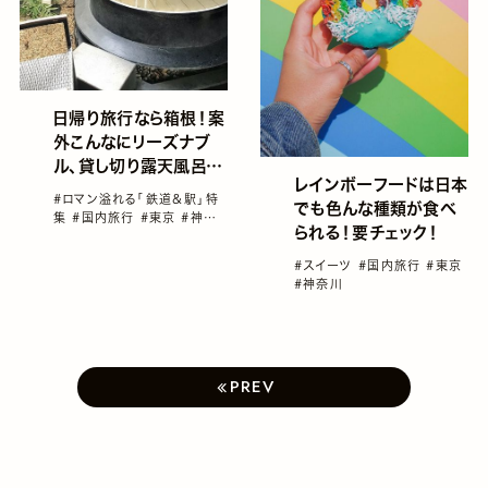
日帰り旅行なら箱根！案
外こんなにリーズナブ
ル、貸し切り露天風呂デ
レインボーフードは日本
ート
#ロマン溢れる「鉄道＆駅」特
でも色んな種類が食べ
集
#国内旅行
#東京
#神奈
られる！要チェック！
川
#鉄道旅
#スイーツ
#国内旅行
#東京
#神奈川