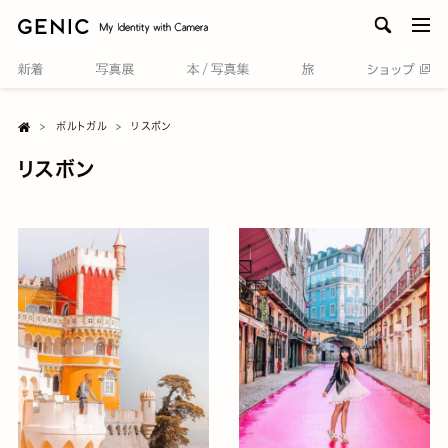
men
H

ポルトガル
リスボン
o
m
リスボン
e