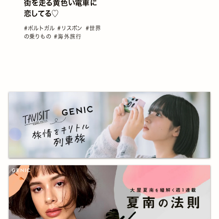
街を走る黄色い電車に
恋してる♡
#ポルトガル
#リスボン
#世界
の乗りもの
#海外旅行