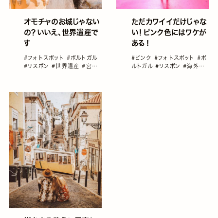
オモチャのお城じゃない
ただカワイイだけじゃな
の？いいえ、世界遺産で
い！ピンク色にはワケが
す
ある！
#フォトスポット
#ポルトガル
#ピンク
#フォトスポット
#ポ
#リスボン
#世界遺産
#宮殿
ルトガル
#リスボン
#海外旅
＆城
#海外旅行
行