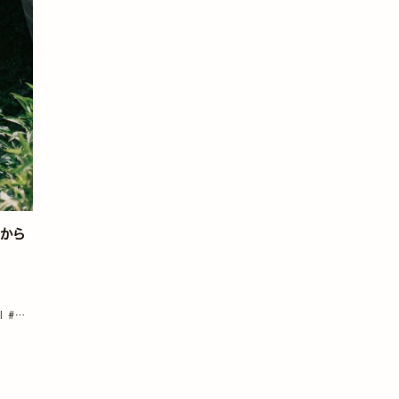
てから
KI
#ア