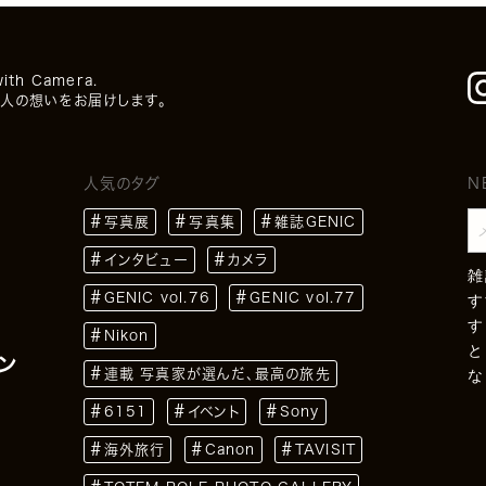
with Camera.
人の想いをお届けします。
人気のタグ
N
写真展
写真集
雑誌GENIC
インタビュー
カメラ
雑
GENIC vol.76
GENIC vol.77
す
す
Nikon
と
ン
連載 写真家が選んだ、最高の旅先
な
6151
イベント
Sony
海外旅行
Canon
TAVISIT